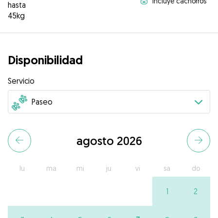
Incluye cachorros
hasta
45kg
Disponibilidad
Servicio
agosto 2026
lu
ma
mi
ju
vi
sa
do
1
2