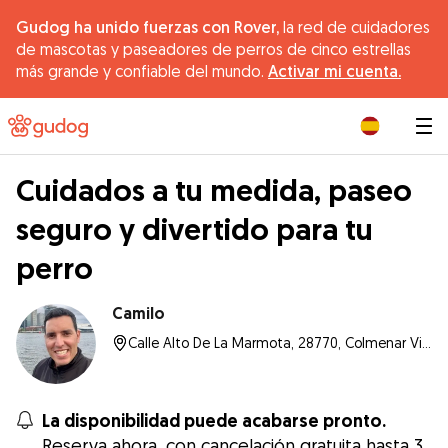
Gudog ha unido fuerzas con Rover,
la red de cuidadores
de mascotas y paseadores de perros de cinco estrellas
más grande y confiable del mundo.
Activar mi cuenta.
|
Cuidados a tu medida, paseo
seguro y divertido para tu
perro
Camilo
Calle Alto De La Marmota, 28770, Colmenar Viejo
La disponibilidad puede acabarse pronto.
Reserva ahora, con cancelación gratuita hasta 3