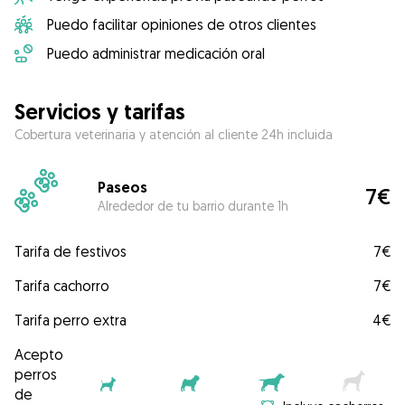
Puedo facilitar opiniones de otros clientes
Puedo administrar medicación oral
Servicios y tarifas
Cobertura veterinaria y atención al cliente 24h incluida
Paseos
7€
Alrededor de tu barrio durante 1h
Tarifa de festivos
7€
Tarifa cachorro
7€
Tarifa perro extra
4€
Acepto
perros
de