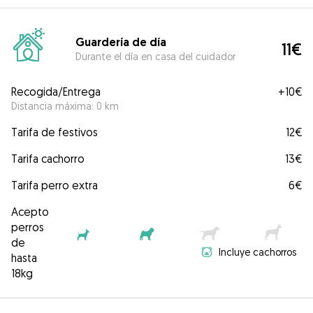
Guardería de día
11€
Durante el día en casa del cuidador
Recogida/Entrega
+
10€
Distancia máxima: 0 km
Tarifa de festivos
12€
Tarifa cachorro
13€
Tarifa perro extra
6€
Acepto
perros
de
Incluye cachorros
hasta
18kg