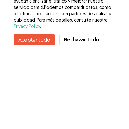
ayudan a analizar el tráfico y mejorar nuestro
servicio para ti.Podemos compartir datos, como
identificadores únicos, con partners de análisis y
publicidad. Para más detalles, consulte nuestra
Privacy Policy
.
Contacta con Eva
Rechazar todo
Aceptar todo
¿Conoces los Beneficios de Gudog? Ver más
Servicios
Cómo funciona
Sobre Gudog
Opiniones
Cobertura Veterinaria
Consejos para dueños de perros