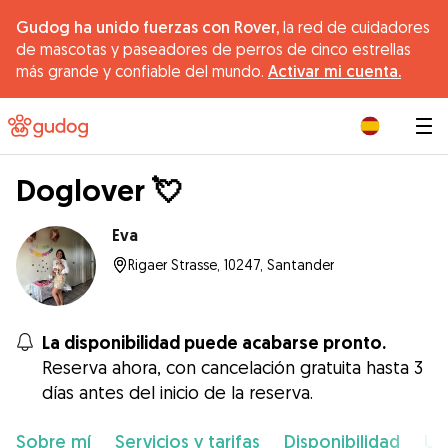
Gudog ha unido fuerzas con Rover,
la red de cuidadores
de mascotas y paseadores de perros de cinco estrellas
más grande y confiable del mundo.
Activar mi cuenta.
|
Doglover 💘
Eva
Rigaer Strasse, 10247, Santander
La disponibilidad puede acabarse pronto.
Reserva ahora, con cancelación gratuita hasta 3
días antes del inicio de la reserva.
Sobre mí
Servicios y tarifas
Disponibilidad
Ub