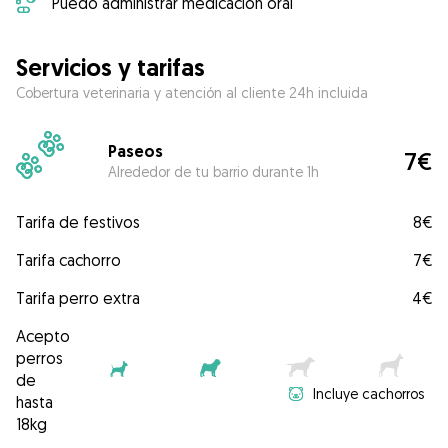
Puedo administrar medicación oral
Servicios y tarifas
Cobertura veterinaria y atención al cliente 24h incluida
Paseos
7€
Alrededor de tu barrio durante 1h
Tarifa de festivos
8€
Tarifa cachorro
7€
Tarifa perro extra
4€
Acepto
perros
de
Incluye cachorros
hasta
18kg