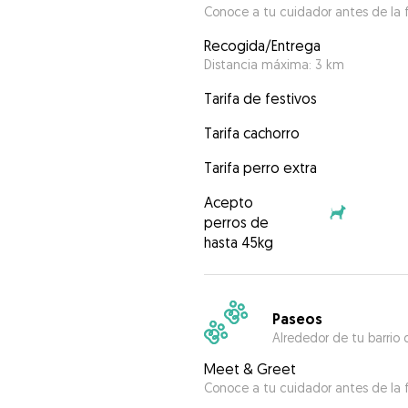
Conoce a tu cuidador antes de la f
Recogida/Entrega
Distancia máxima: 3 km
Tarifa de festivos
Tarifa cachorro
Tarifa perro extra
Acepto
perros de
hasta 45kg
Paseos
Alrededor de tu barrio 
Meet & Greet
Conoce a tu cuidador antes de la f