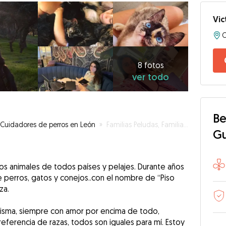
Vic
8
fotos
ver
8 fotos
ver todo
todo
Be
Cuidadores de perros en León
»
Familias Peludas, Familias Felices
G
los animales de todos países y pelajes. Durante años
 perros, gatos y conejos..con el nombre de “Piso
za.
misma, siempre con amor por encima de todo,
referencia de razas, todos son iguales para mí. Estoy