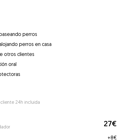
 paseando perros
alojando perros en casa
e otros clientes
ión oral
otectoras
 cliente 24h incluida
27€
dador
+
8€