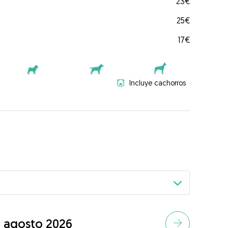
23€
25€
17€
Incluye cachorros
agosto 2026