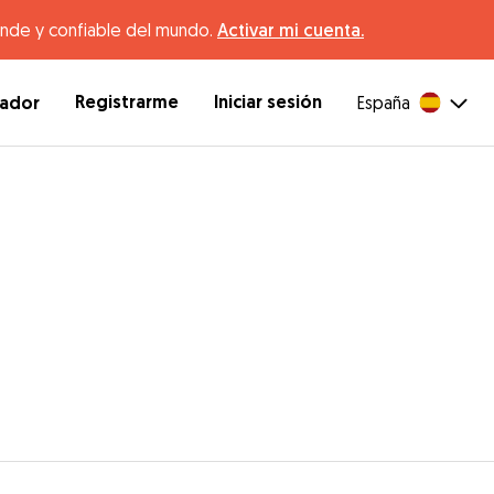
ande y confiable del mundo.
Activar mi cuenta.
Registrarme
Iniciar sesión
dador
España