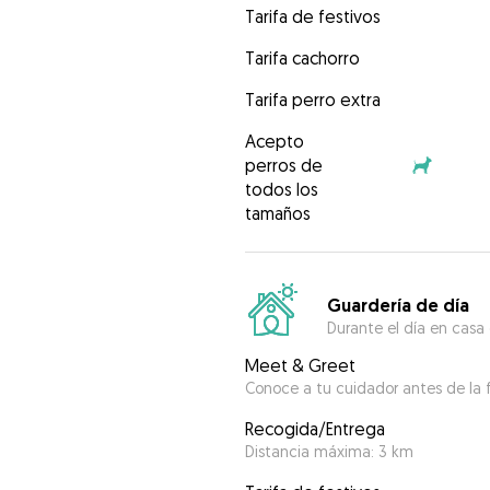
Tarifa de festivos
Tarifa cachorro
Tarifa perro extra
Acepto
perros de
todos los
tamaños
Guardería de día
Durante el día en casa
Meet & Greet
Conoce a tu cuidador antes de la f
Recogida/Entrega
Distancia máxima: 3 km