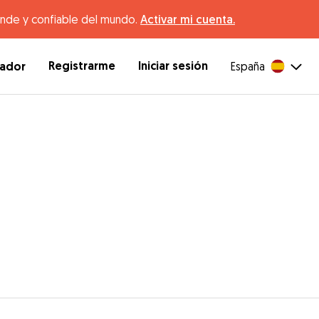
ande y confiable del mundo.
Activar mi cuenta.
Registrarme
Iniciar sesión
dador
España