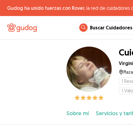
Gudog ha unido fuerzas con Rover,
la red de cuidadores 
Buscar Cuidadores
Cui
Virgin
Plaza
1
Res
1
Valo
Sobre mí
Servicios y tari