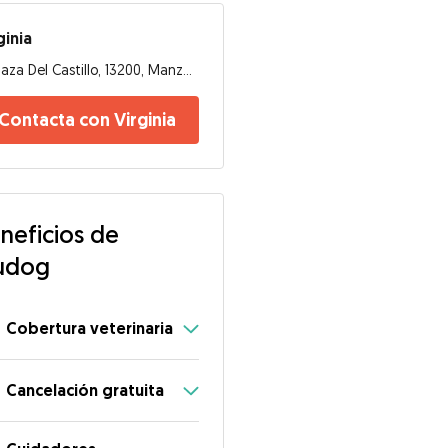
ginia
Plaza Del Castillo, 13200, Manzanares
Contacta con Virginia
neficios de
udog
Cobertura veterinaria
Cancelación gratuita