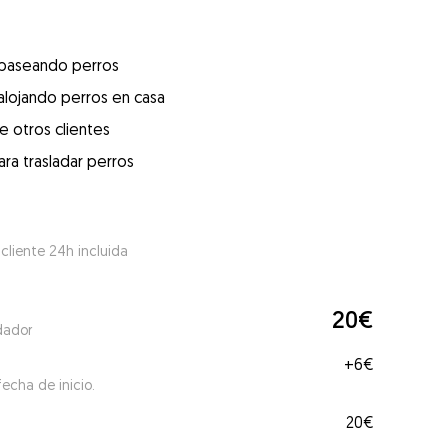
 paseando perros
alojando perros en casa
e otros clientes
ra trasladar perros
 cliente 24h incluida
20€
dador
+
6€
echa de inicio.
20€