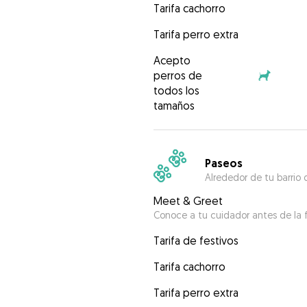
Tarifa cachorro
Tarifa perro extra
Acepto
perros de
todos los
tamaños
Paseos
Alrededor de tu barrio 
Meet & Greet
Conoce a tu cuidador antes de la f
Tarifa de festivos
Tarifa cachorro
Tarifa perro extra