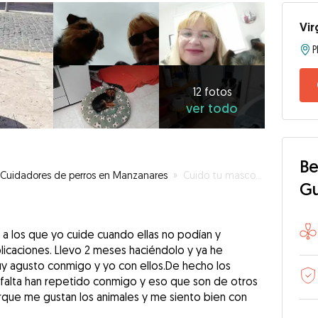
Vir
12
fotos
ver
12 fotos
ver todo
todo
Be
Cuidadores de perros en Manzanares
»
Cuido tu mascota
G
 a los que yo cuide cuando ellas no podían y
licaciones. Llevo 2 meses haciéndolo y ya he
uy agusto conmigo y yo con ellos.De hecho los
 falta han repetido conmigo y eso que son de otros
rque me gustan los animales y me siento bien con