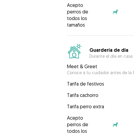
Acepto
perros de
todos los
tamaños
Guardería de día
Durante el día en casa
Meet & Greet
Conoce a tu cuidador antes de la f
Tarifa de festivos
Tarifa cachorro
Tarifa perro extra
Acepto
perros de
todos los