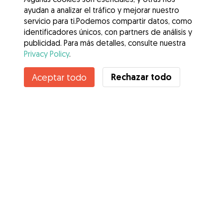
ayudan a analizar el tráfico y mejorar nuestro
servicio para ti.Podemos compartir datos, como
identificadores únicos, con partners de análisis y
publicidad. Para más detalles, consulte nuestra
Privacy Policy
.
Contacta con Virginia
Rechazar todo
Aceptar todo
¿Conoces los Beneficios de Gudog? Ver más
Servicios
Cómo funciona
Sobre Gudog
Opiniones
Cobertura Veterinaria