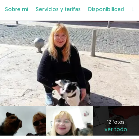
Sobre mí
Servicios y tarifas
Disponibilidad
Ub
12 fotos
ver todo