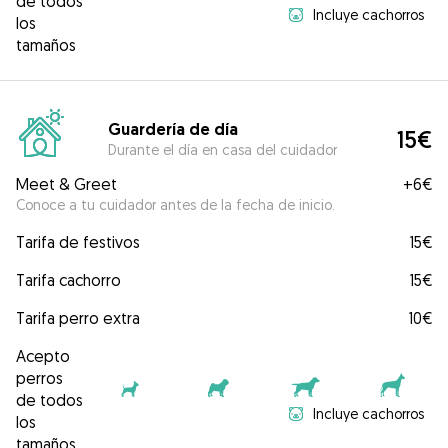
de todos
Incluye cachorros
los
tamaños
Guardería de día
15€
Durante el día en casa del cuidador
Meet & Greet
+
6€
Conoce a tu cuidador antes de la fecha de inicio.
Tarifa de festivos
15€
Tarifa cachorro
15€
Tarifa perro extra
10€
Acepto
perros
de todos
Incluye cachorros
los
tamaños