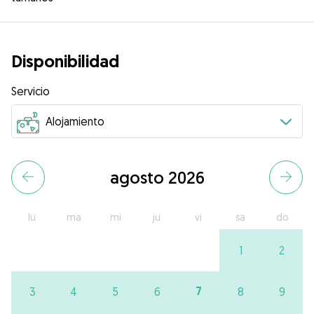
Disponibilidad
Servicio
agosto 2026
lu
ma
mi
ju
vi
sa
do
1
2
7
3
4
5
6
8
9