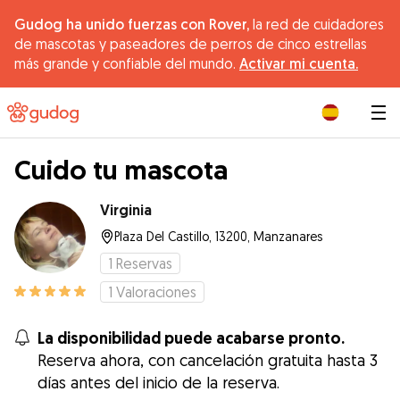
Gudog ha unido fuerzas con Rover,
la red de cuidadores
de mascotas y paseadores de perros de cinco estrellas
más grande y confiable del mundo.
Activar mi cuenta.
|
Cuido tu mascota
Virginia
Plaza Del Castillo, 13200, Manzanares
1
Reservas
1
Valoraciones
La disponibilidad puede acabarse pronto.
Reserva ahora, con cancelación gratuita hasta 3
días antes del inicio de la reserva.