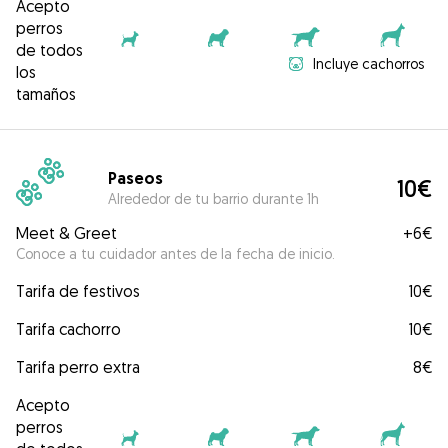
Acepto
perros
de todos
Incluye cachorros
los
tamaños
Paseos
10€
Alrededor de tu barrio durante 1h
Meet & Greet
+
6€
Conoce a tu cuidador antes de la fecha de inicio.
Tarifa de festivos
10€
Tarifa cachorro
10€
Tarifa perro extra
8€
Acepto
perros