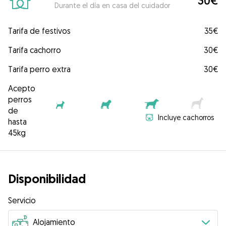
30€
Durante el día en casa del cuidador
Tarifa de festivos
35€
Tarifa cachorro
30€
Tarifa perro extra
30€
Acepto
perros
de
Incluye cachorros
hasta
45kg
Disponibilidad
Servicio