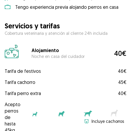
Tengo experiencia previa alojando perros en casa
Servicios y tarifas
Cobertura veterinaria y atención al cliente 24h incluida
Alojamiento
40€
Noche en casa del cuidador
Tarifa de festivos
46€
Tarifa cachorro
45€
Tarifa perro extra
40€
Acepto
perros
de
Incluye cachorros
hasta
45kg