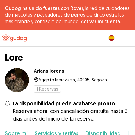
Gudog ha unido fuerzas con Rover,
la red de cuidadores
de mascotas y paseadores de perros de cinco estrellas
más grande y confiable del mundo.
Activar mi cuenta.
|
Lore
Ariana lorena
Agapito Marazuela, 40005, Segovia
1
Reservas
La disponibilidad puede acabarse pronto.
Reserva ahora, con cancelación gratuita hasta 3
días antes del inicio de la reserva.
Sobre mí
Servicios y tarifas
Disponibilidad
Ub