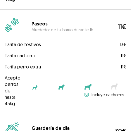
Paseos
11€
Alrededor de tu barrio durante 1h
Tarifa de festivos
13€
Tarifa cachorro
11€
Tarifa perro extra
11€
Acepto
perros
de
Incluye cachorros
hasta
45kg
Guardería de día