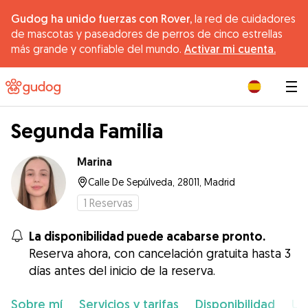
Gudog ha unido fuerzas con Rover,
la red de cuidadores
de mascotas y paseadores de perros de cinco estrellas
más grande y confiable del mundo.
Activar mi cuenta.
|
Segunda Familia
Marina
Calle De Sepúlveda, 28011, Madrid
1
Reservas
La disponibilidad puede acabarse pronto.
Reserva ahora, con cancelación gratuita hasta 3
días antes del inicio de la reserva.
Sobre mí
Servicios y tarifas
Disponibilidad
Ub