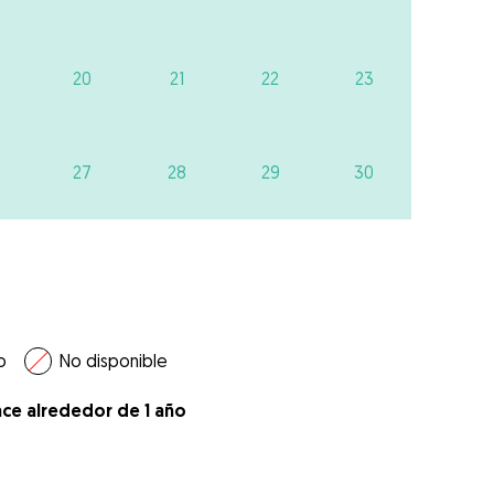
20
21
22
23
27
28
29
30
o
No disponible
ace alrededor de 1 año