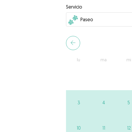
Servicio
lu
ma
mi
3
4
5
10
11
12