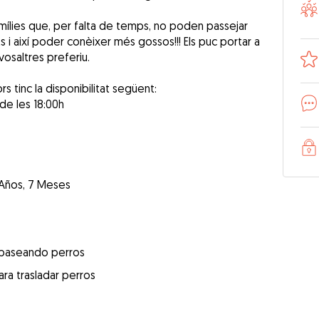
mílies que, per falta de temps, no poden passejar
s i així poder conèixer més gossos!!! Els puc portar a
vosaltres preferiu.
rs tinc la disponibilitat següent:
 de les 18:00h
 Años, 7 Meses
 paseando perros
ra trasladar perros