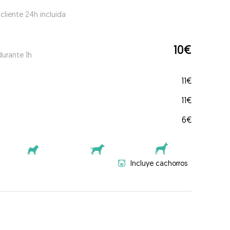
 cliente 24h incluida
10€
durante 1h
11€
11€
6€
Incluye cachorros