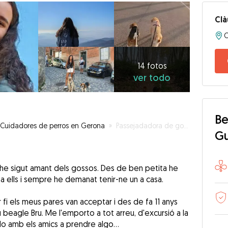
Clà
C
14
fotos
ver
14 fotos
ver todo
todo
Be
Cuidadores de perros en Gerona
»
Passejadadora de gossos a Girona!!
G
 he sigut amant dels gossos. Des de ben petita he
 a ells i sempre he demanat tenir-ne un a casa.
r fi els meus pares van acceptar i des de fa 11 anys
beagle Bru. Me l'emporto a tot arreu, d'excursió a la
o amb els amics a prendre algo...