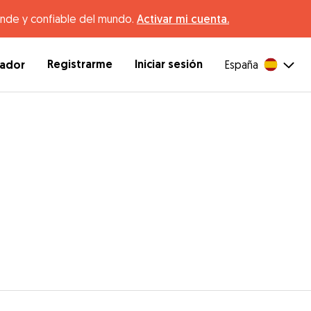
ande y confiable del mundo.
Activar mi cuenta.
Registrarme
Iniciar sesión
dador
España