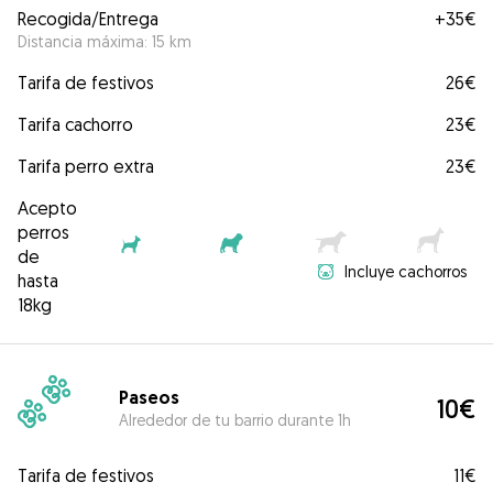
Recogida/Entrega
+
35€
Distancia máxima: 15 km
Tarifa de festivos
26€
Tarifa cachorro
23€
Tarifa perro extra
23€
Acepto
perros
de
Incluye cachorros
hasta
18kg
Paseos
10€
Alrededor de tu barrio durante 1h
Tarifa de festivos
11€