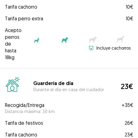
Tarifa cachorro
10€
Tarifa perro extra
10€
Acepto
perros
de
Incluye cachorros
hasta
18kg
Guardería de día
23€
Durante el día en casa del cuidador
Recogida/Entrega
+
35€
Distancia máxima: 30 km
Tarifa de festivos
26€
Tarifa cachorro
23€