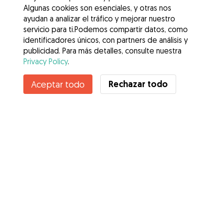
Algunas cookies son esenciales, y otras nos
ayudan a analizar el tráfico y mejorar nuestro
servicio para ti.Podemos compartir datos, como
identificadores únicos, con partners de análisis y
publicidad. Para más detalles, consulte nuestra
Privacy Policy
.
Contacta con Maria Luz
Rechazar todo
Aceptar todo
¿Conoces los Beneficios de Gudog? Ver más
Servicios
Cómo funciona
Sobre Gudog
Opiniones
Cobertura Veterinaria