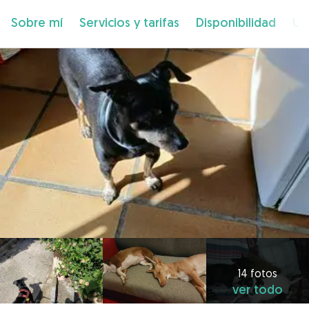
Sobre mí
Servicios y tarifas
Disponibilidad
Ub
14 fotos
ver todo