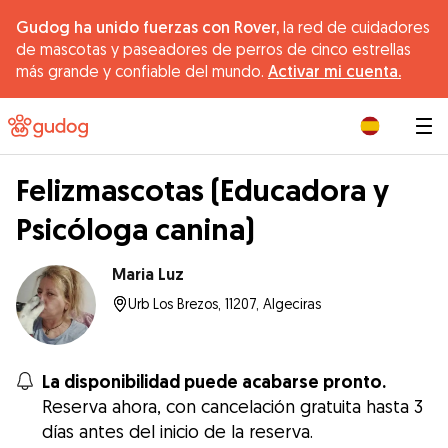
Gudog ha unido fuerzas con Rover,
la red de cuidadores
de mascotas y paseadores de perros de cinco estrellas
más grande y confiable del mundo.
Activar mi cuenta.
|
Felizmascotas (Educadora y
Psicóloga canina)
Maria Luz
Urb Los Brezos, 11207, Algeciras
La disponibilidad puede acabarse pronto.
Reserva ahora, con cancelación gratuita hasta 3
días antes del inicio de la reserva.