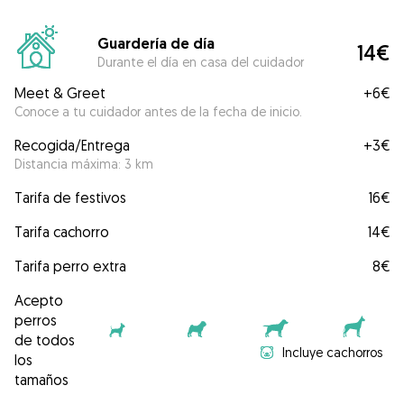
Guardería de día
14€
Durante el día en casa del cuidador
Meet & Greet
+
6€
Conoce a tu cuidador antes de la fecha de inicio.
Recogida/Entrega
+
3€
Distancia máxima: 3 km
Tarifa de festivos
16€
Tarifa cachorro
14€
Tarifa perro extra
8€
Acepto
perros
de todos
Incluye cachorros
los
tamaños