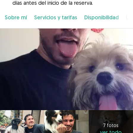
días antes del inicio de la reserva.
Sobre mí
Servicios y tarifas
Disponibilidad
Ub
7 fotos
ver todo