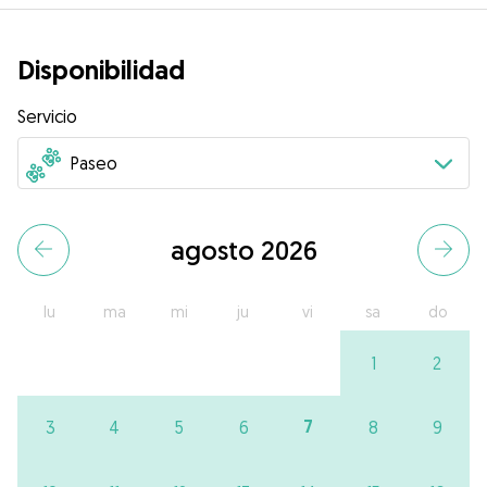
Disponibilidad
Servicio
agosto 2026
lu
ma
mi
ju
vi
sa
do
1
2
7
3
4
5
6
8
9