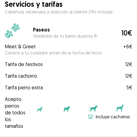
Servicios y tarifas
Cobertura veterinaria y atención al cliente 24h incluida
Paseos
10€
Alrededor de tu barrio durante 1h
Meet & Greet
+
6€
Conoce a tu cuidador antes de la fecha de inicio.
Tarifa de festivos
12€
Tarifa cachorro
12€
Tarifa perro extra
5€
Acepto
perros
de todos
Incluye cachorros
los
tamaños