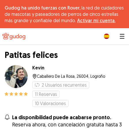
Gudog ha unido fuerzas con Rover,
la red de cuidadores
de mascotas y paseadores de perros de cinco estrellas
más grande y confiable del mundo.
Activar mi cuenta.
|
Patitas felices
Kevin
Caballero De La Rosa, 26004, Logroño
2
Usuarios recurrentes
11
Reservas
10
Valoraciones
La disponibilidad puede acabarse pronto.
Reserva ahora, con cancelación gratuita hasta 3