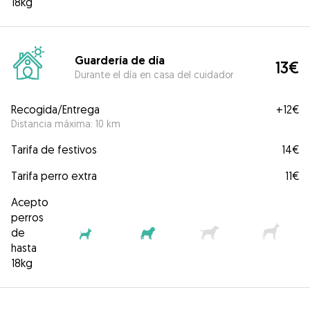
18kg
Guardería de día
13€
Durante el día en casa del cuidador
Recogida/Entrega
+
12€
Distancia máxima: 10 km
Tarifa de festivos
14€
Tarifa perro extra
11€
Acepto
perros
de
hasta
18kg