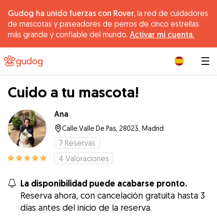
Gudog ha unido fuerzas con Rover,
la red de cuidadores
de mascotas y paseadores de perros de cinco estrellas
más grande y confiable del mundo.
Activar mi cuenta.
|
Cuido a tu mascota!
Ana
Calle Valle De Pas, 28023, Madrid
7
Reservas
4
Valoraciones
La disponibilidad puede acabarse pronto.
Reserva ahora, con cancelación gratuita hasta 3
días antes del inicio de la reserva.