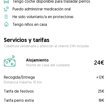
Tengo coche disponible para trasladar perros
Puedo administrar medicación oral
He sido voluntario/a en protectoras
Tengo niños en casa
Servicios y tarifas
Cobertura veterinaria y atención al cliente 24h incluida
Alojamiento
24€
Noche en casa del cuidador
Recogida/Entrega
+
12€
Distancia máxima: 10 km
Tarifa de festivos
25€
Tarifa perro extra
18€