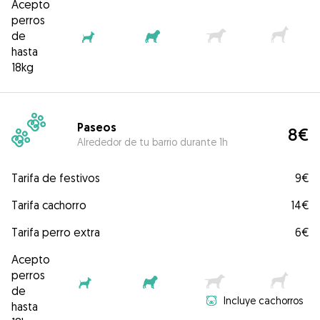
Acepto
perros
de
hasta
18kg
Paseos
8€
Alrededor de tu barrio durante 1h
Tarifa de festivos
9€
Tarifa cachorro
14€
Tarifa perro extra
6€
Acepto
perros
de
Incluye cachorros
hasta