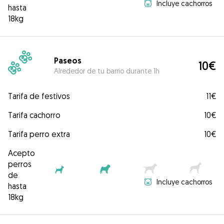
Incluye cachorros
hasta
18kg
Paseos
10€
Alrededor de tu barrio durante 1h
Tarifa de festivos
11€
Tarifa cachorro
10€
Tarifa perro extra
10€
Acepto
perros
de
Incluye cachorros
hasta
18kg