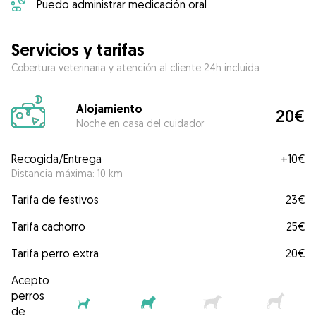
Puedo administrar medicación oral
Servicios y tarifas
Cobertura veterinaria y atención al cliente 24h incluida
Alojamiento
20€
Noche en casa del cuidador
Recogida/Entrega
+
10€
Distancia máxima: 10 km
Tarifa de festivos
23€
Tarifa cachorro
25€
Tarifa perro extra
20€
Acepto
perros
de