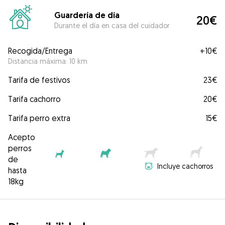
Guardería de día
20€
Durante el día en casa del cuidador
Recogida/Entrega
+
10€
Distancia máxima: 10 km
Tarifa de festivos
23€
Tarifa cachorro
20€
Tarifa perro extra
15€
Acepto
perros
de
Incluye cachorros
hasta
18kg