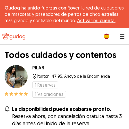
Gudog ha unido fuerzas con Rover,
la red de cuidadores
de mascotas y paseadores de perros de cinco estrellas
más grande y confiable del mundo.
Activar mi cuenta.
|
Todos cuidados y contentos
PILAR
Ponton, 47195, Arroyo de la Encomienda
1
Reservas
1
Valoraciones
La disponibilidad puede acabarse pronto.
Reserva ahora, con cancelación gratuita hasta 3
días antes del inicio de la reserva.