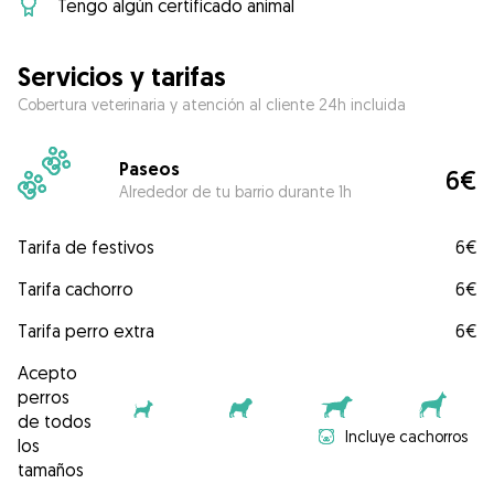
Tengo algún certificado animal
Servicios y tarifas
Cobertura veterinaria y atención al cliente 24h incluida
Paseos
6€
Alrededor de tu barrio durante 1h
Tarifa de festivos
6€
Tarifa cachorro
6€
Tarifa perro extra
6€
Acepto
perros
de todos
Incluye cachorros
los
tamaños