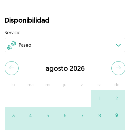
Disponibilidad
Servicio
agosto 2026
lu
ma
mi
ju
vi
sa
do
1
2
9
3
4
5
6
7
8