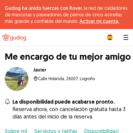
Gudog ha unido fuerzas con Rover,
la red de cuidadores
de mascotas y paseadores de perros de cinco estrellas
más grande y confiable del mundo.
Activar mi cuenta.
|
Me encargo de tu mejor amigo
Javier
Calle Holanda, 26007, Logroño
La disponibilidad puede acabarse pronto.
Reserva ahora, con cancelación gratuita hasta 3
días antes del inicio de la reserva.
Sobre mí
Servicios y tarifas
Disponibilidad
Ub