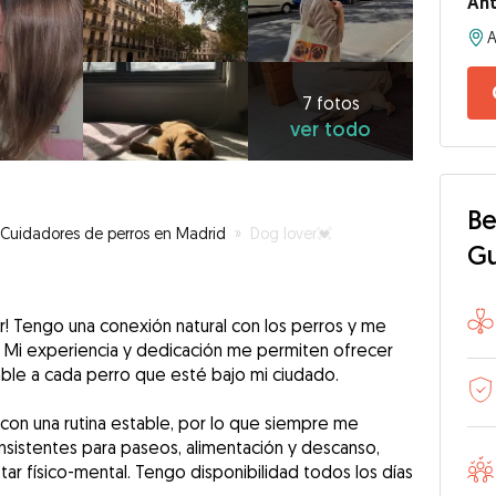
An
A
7
fotos
ver
7 fotos
ver todo
todo
Be
Cuidadores de perros en Madrid
»
Dog lover💓
G
er! Tengo una conexión natural con los perros y me
. Mi experiencia y dedicación me permiten ofrecer
le a cada perro que esté bajo mi ciudado.
con una rutina estable, por lo que siempre me
nsistentes para paseos, alimentación y descanso,
r físico-mental. Tengo disponibilidad todos los días