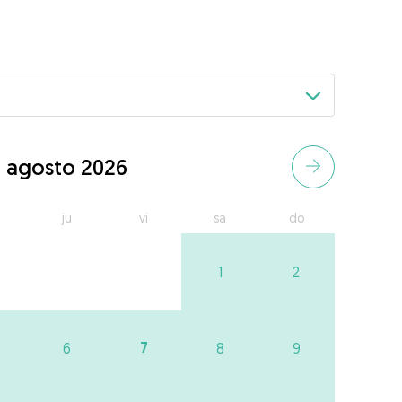
agosto 2026
ju
vi
sa
do
1
2
7
6
8
9