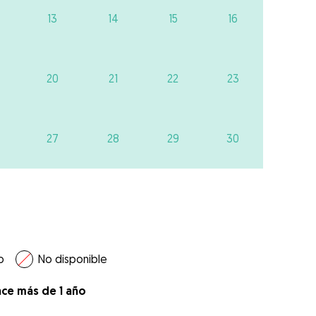
13
14
15
16
20
21
22
23
27
28
29
30
o
No disponible
ace más de 1 año