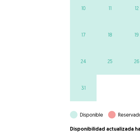
10
11
12
17
18
19
24
25
26
31
Disponible
Reservad
Disponibilidad actualizada h