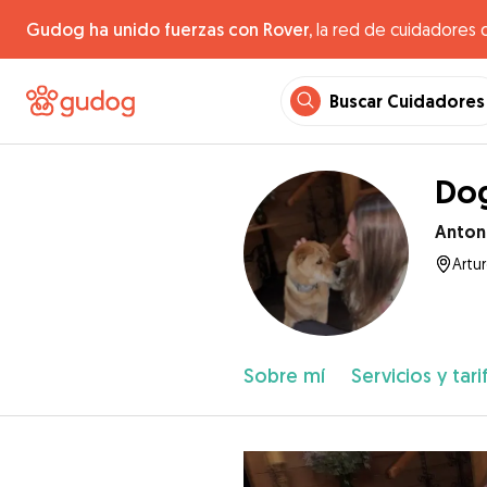
Gudog ha unido fuerzas con Rover,
la red de cuidadores 
Buscar Cuidadores
Dog
Anton
Artu
Sobre mí
Servicios y tari