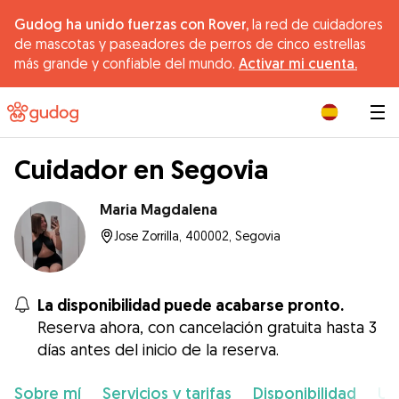
Gudog ha unido fuerzas con Rover,
la red de cuidadores
de mascotas y paseadores de perros de cinco estrellas
más grande y confiable del mundo.
Activar mi cuenta.
|
Cuidador en Segovia
Maria Magdalena
Jose Zorrilla, 400002, Segovia
La disponibilidad puede acabarse pronto.
Reserva ahora, con cancelación gratuita hasta 3
días antes del inicio de la reserva.
Sobre mí
Servicios y tarifas
Disponibilidad
Ub