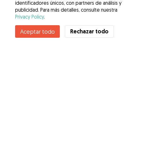
identificadores únicos, con partners de análisis y
publicidad. Para más detalles, consulte nuestra
Privacy Policy
.
Contacta con Maria Magdalena
Rechazar todo
Aceptar todo
¿Conoces los Beneficios de Gudog? Ver más
Servicios
Cómo funciona
Sobre Gudog
Opiniones
Cobertura Veterinaria
Consejos para dueños de perros
Consejos para cuidadores