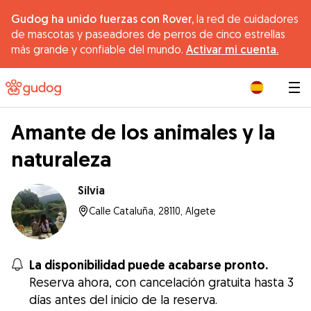
Gudog ha unido fuerzas con Rover,
la red de cuidadores
de mascotas y paseadores de perros de cinco estrellas
más grande y confiable del mundo.
Activar mi cuenta.
|
Amante de los animales y la
naturaleza
Silvia
Calle Cataluña, 28110, Algete
La disponibilidad puede acabarse pronto.
Reserva ahora, con cancelación gratuita hasta 3
días antes del inicio de la reserva.