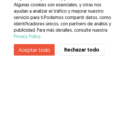
Algunas cookies son esenciales, y otras nos
ayudan a analizar el tráfico y mejorar nuestro
servicio para ti.Podemos compartir datos, como
identificadores únicos, con partners de análisis y
publicidad. Para más detalles, consulte nuestra
Privacy Policy
.
Contacta con Silvia
Rechazar todo
Aceptar todo
¿Conoces los Beneficios de Gudog? Ver más
Servicios
Cómo funciona
Sobre Gudog
Opiniones
Cobertura Veterinaria