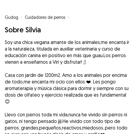
Gudog
»
Cuidadores de perros
»
Cuidadores de perros en Algete
Sobre Silvia
Soy una chica vegana amante de los animales,me encanta ir
a la naturaleza, titulada en auxiliar veterinaria y curso de
educación canina en positivo en más que guau.Los perros
vienen a enseñarnos a Viri y disfrutar! ;)
Casa con jardin de 1200m2. Amo a los animales por encima
de todo,me encanta mi ocio con ellos ❤️. Les pongo
aromaterapia y música clásica para dormir y siempre con su
dosis de olfateo y ejercicio realizada que es fundamental
😊
Llevo con perros toda mi vida,nunca he vivido sin perros ni
gatos, ni tengo pensado jiji.He vivido con todo tipo de
perros, grandes,pequeños,reactivos,miedosos..pero todo