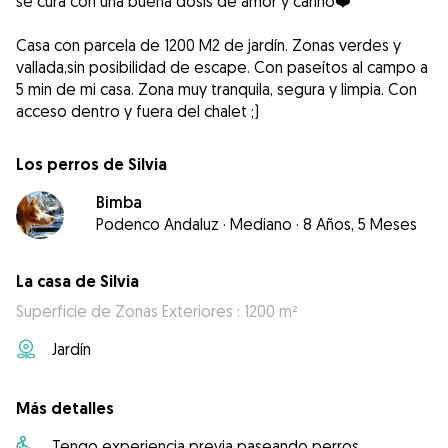
se cura con una buena dosis de amor y cariño❤️
Casa con parcela de 1200 M2 de jardín. Zonas verdes y
vallada,sin posibilidad de escape. Con paseítos al campo a
5 min de mi casa. Zona muy tranquila, segura y limpia. Con
acceso dentro y fuera del chalet ;)
Los perros de Silvia
Bimba
Podenco Andaluz
·
Mediano
·
8 Años, 5 Meses
La casa de Silvia
Superficie de Zonas Exteriores : 1200 m²
Jardín
Más detalles
Tengo experiencia previa paseando perros