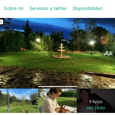
Sobre mí
Servicios y tarifas
Disponibilidad
Ub
9 fotos
ver todo