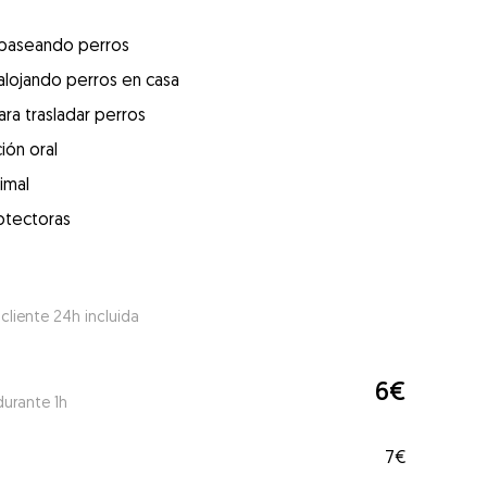
 paseando perros
alojando perros en casa
ra trasladar perros
ión oral
imal
otectoras
 cliente 24h incluida
6€
durante 1h
7€