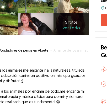
Sil
C
9
fotos
ver
9 fotos
ver todo
todo
Be
Cuidadores de perros en Algete
»
Amante de los animales y la naturaleza
G
os animales,me encanta ir a la naturaleza, titulada
 de educación canina en positivo en más que guau.Los
y disfrutar! ;)
 a los animales por encima de todo,me encanta mi
omaterapia y música clásica para dormir y siempre
icio realizada que es fundamental 😊