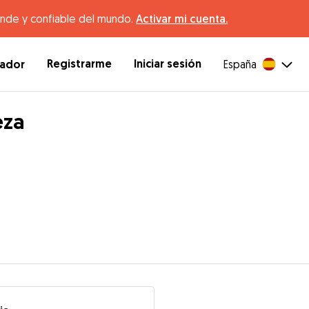
ande y confiable del mundo.
Activar mi cuenta.
Registrarme
Iniciar sesión
dador
España
eza