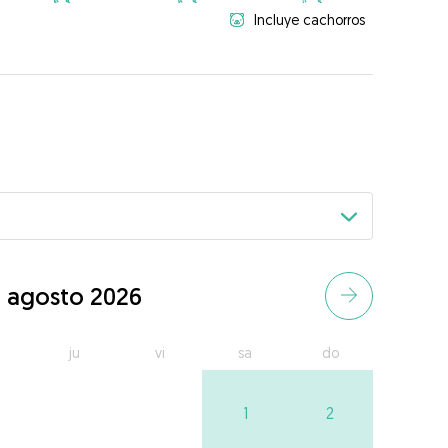
Incluye cachorros
agosto 2026
ju
vi
sa
do
1
2