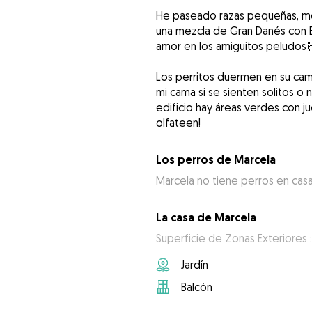
He paseado razas pequeñas, med
una mezcla de Gran Danés con B
amor en los amiguitos peludos🫰
Los perritos duermen en su camita
mi cama si se sienten solitos o
edificio hay áreas verdes con j
olfateen!
Los perros de Marcela
Marcela no tiene perros en cas
La casa de Marcela
Superficie de Zonas Exteriores 
Jardín
Balcón