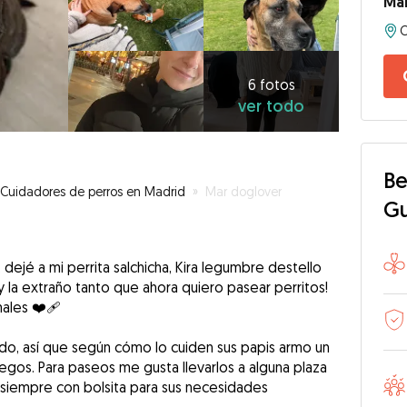
Ma
6
fotos
ver
6 fotos
ver todo
todo
Be
Cuidadores de perros en Madrid
»
Mar doglover
G
dejé a mi perrita salchicha, Kira legumbre destello
y la extraño tanto que ahora quiero pasear perritos!
males ❤️‍🩹
do, así que según cómo lo cuiden sus papis armo un
egos. Para paseos me gusta llevarlos a alguna plaza
 siempre con bolsita para sus necesidades