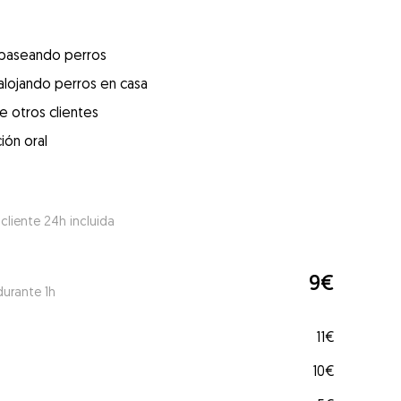
 paseando perros
alojando perros en casa
e otros clientes
ión oral
 cliente 24h incluida
9€
durante 1h
11€
10€