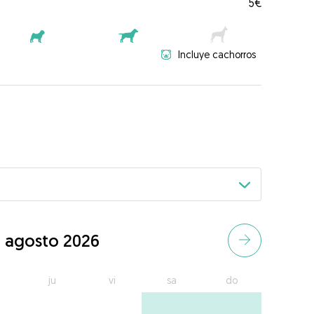
5€
Incluye cachorros
agosto 2026
ju
vi
sa
do