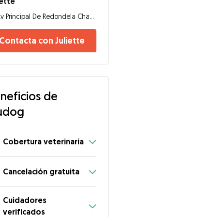
iette
Av Principal De Redondela Chapela, 36320, Vigo
Contacta con Juliette
neficios de
udog
Cobertura veterinaria
Cancelación gratuita
Cuidadores
verificados