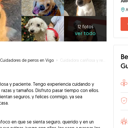
Jul
12
fotos
ver
12 fotos
ver todo
todo
Be
Cuidadores de perros en Vigo
»
Cuidadora cariñosa y responsable con experiencia en perros
G
iñosa y paciente. Tengo experiencia cuidando y
razas y tamaños. Disfruto pasar tiempo con ellos.
entan seguros, y felices conmigo, ya sea
casa.
foco en que se sienta seguro, querido y en un