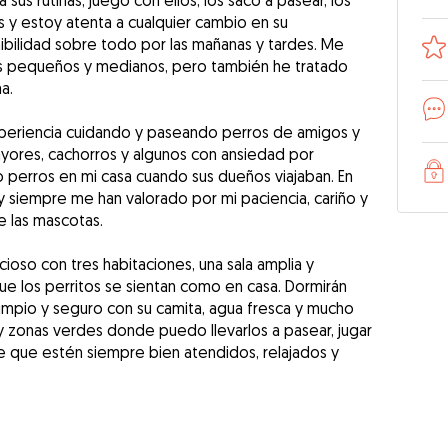
sus rutinas, juego con ellos, los saco a pasear, los
 y estoy atenta a cualquier cambio en su
bilidad sobre todo por las mañanas y tardes. Me
s pequeños y medianos, pero también he tratado
a.
eriencia cuidando y paseando perros de amigos y
ayores, cachorros y algunos con ansiedad por
 perros en mi casa cuando sus dueños viajaban. En
 siempre me han valorado por mi paciencia, cariño y
 las mascotas.
oso con tres habitaciones, una sala amplia y
que los perritos se sientan como en casa. Dormirán
limpio y seguro con su camita, agua fresca y mucho
y zonas verdes donde puedo llevarlos a pasear, jugar
e que estén siempre bien atendidos, relajados y