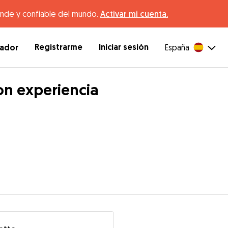
ande y confiable del mundo.
Activar mi cuenta.
Registrarme
Iniciar sesión
dador
España
on experiencia