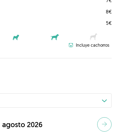
7€
8€
5€
Incluye cachorros
agosto 2026