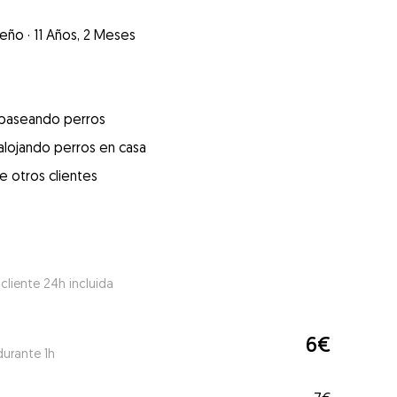
eño
·
11 Años, 2 Meses
 paseando perros
alojando perros en casa
e otros clientes
 cliente 24h incluida
6€
durante 1h