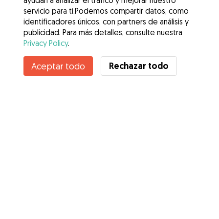
ayudan a analizar el tráfico y mejorar nuestro
servicio para ti.Podemos compartir datos, como
identificadores únicos, con partners de análisis y
publicidad. Para más detalles, consulte nuestra
Privacy Policy
.
Contacta con Maura Virginia
Rechazar todo
Aceptar todo
¿Conoces los Beneficios de Gudog? Ver más
Servicios
Cómo funciona
Sobre Gudog
Opiniones
Cobertura Veterinaria
Consejos para dueños de perros