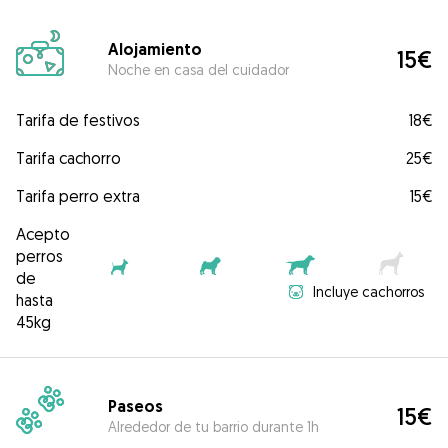
Alojamiento
15€
Noche en casa del cuidador
Tarifa de festivos
18€
Tarifa cachorro
25€
Tarifa perro extra
15€
Acepto
perros
de
Incluye cachorros
hasta
45kg
Paseos
15€
Alrededor de tu barrio durante 1h