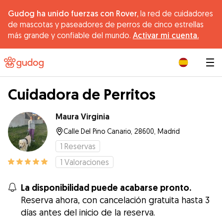
Gudog ha unido fuerzas con Rover,
la red de cuidadores
de mascotas y paseadores de perros de cinco estrellas
más grande y confiable del mundo.
Activar mi cuenta.
|
Cuidadora de Perritos
Maura Virginia
Calle Del Pino Canario, 28600, Madrid
1
Reservas
1
Valoraciones
La disponibilidad puede acabarse pronto.
Reserva ahora, con cancelación gratuita hasta 3
días antes del inicio de la reserva.