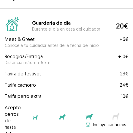
Guardería de día
20€
Durante el día en casa del cuidador
Meet & Greet
+
6€
Conoce a tu cuidador antes de la fecha de inicio.
Recogida/Entrega
+
10€
Distancia máxima: 5 km
Tarifa de festivos
23€
Tarifa cachorro
24€
Tarifa perro extra
10€
Acepto
perros
de
Incluye cachorros
hasta