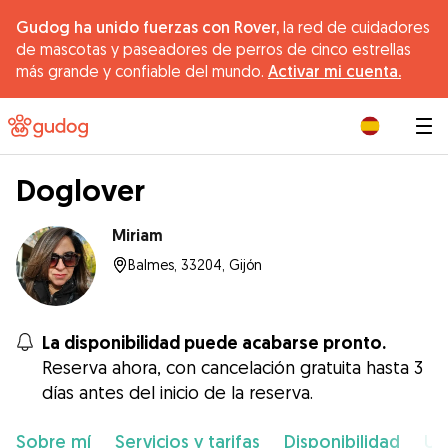
Gudog ha unido fuerzas con Rover,
la red de cuidadores
de mascotas y paseadores de perros de cinco estrellas
más grande y confiable del mundo.
Activar mi cuenta.
|
Doglover
Miriam
Balmes, 33204, Gijón
La disponibilidad puede acabarse pronto.
Reserva ahora, con cancelación gratuita hasta 3
días antes del inicio de la reserva.
Sobre mí
Servicios y tarifas
Disponibilidad
Ub