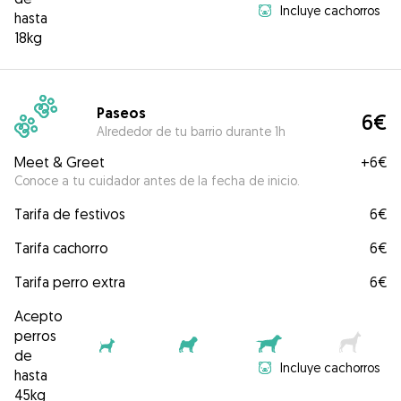
Incluye cachorros
hasta
18kg
Paseos
6€
Alrededor de tu barrio durante 1h
Meet & Greet
+
6€
Conoce a tu cuidador antes de la fecha de inicio.
Tarifa de festivos
6€
Tarifa cachorro
6€
Tarifa perro extra
6€
Acepto
perros
de
Incluye cachorros
hasta
45kg