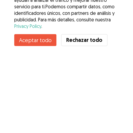
ayudan a analizar el tráfico y mejorar nuestro
servicio para ti.Podemos compartir datos, como
identificadores únicos, con partners de análisis y
publicidad. Para más detalles, consulte nuestra
Privacy Policy
.
Contacta con Miriam
Rechazar todo
Aceptar todo
¿Conoces los Beneficios de Gudog? Ver más
Servicios
Cómo funciona
Sobre Gudog
Opiniones
Cobertura Veterinaria
Consejos para dueños de perros