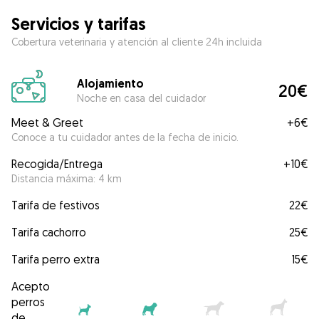
Servicios y tarifas
Cobertura veterinaria y atención al cliente 24h incluida
Alojamiento
20€
Noche en casa del cuidador
Meet & Greet
+
6€
Conoce a tu cuidador antes de la fecha de inicio.
Recogida/Entrega
+
10€
Distancia máxima: 4 km
Tarifa de festivos
22€
Tarifa cachorro
25€
Tarifa perro extra
15€
Acepto
perros
de