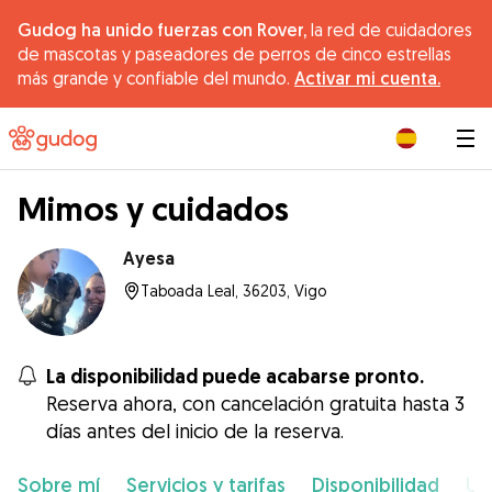
Gudog ha unido fuerzas con Rover,
la red de cuidadores
de mascotas y paseadores de perros de cinco estrellas
más grande y confiable del mundo.
Activar mi cuenta.
|
Mimos y cuidados
Ayesa
Taboada Leal, 36203, Vigo
La disponibilidad puede acabarse pronto.
Reserva ahora, con cancelación gratuita hasta 3
días antes del inicio de la reserva.
Sobre mí
Servicios y tarifas
Disponibilidad
Ub