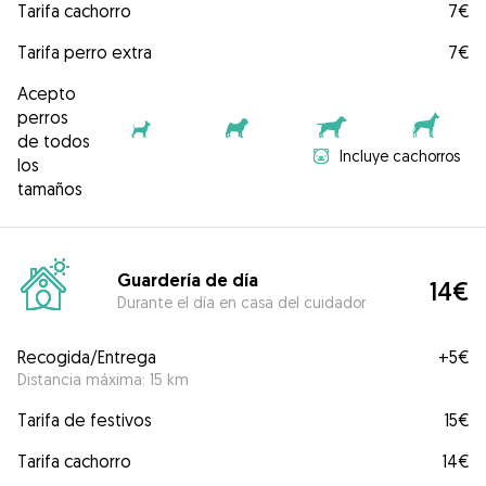
Tarifa cachorro
7€
Tarifa perro extra
7€
Acepto
perros
de todos
Incluye cachorros
los
tamaños
Guardería de día
14€
Durante el día en casa del cuidador
Recogida/Entrega
+
5€
Distancia máxima: 15 km
Tarifa de festivos
15€
Tarifa cachorro
14€