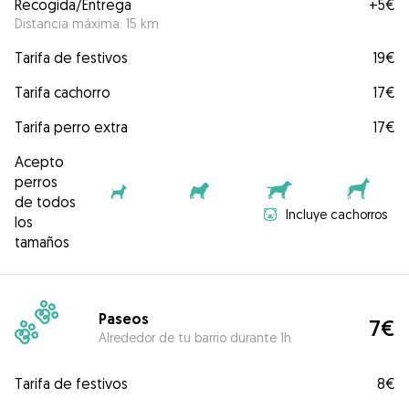
Recogida/Entrega
+
5€
Distancia máxima: 15 km
Tarifa de festivos
19€
Tarifa cachorro
17€
Tarifa perro extra
17€
Acepto
perros
de todos
Incluye cachorros
los
tamaños
Paseos
7€
Alrededor de tu barrio durante 1h
Tarifa de festivos
8€