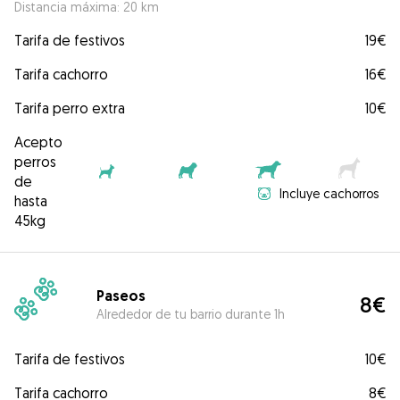
Distancia máxima: 20 km
Tarifa de festivos
19€
Tarifa cachorro
16€
Tarifa perro extra
10€
Acepto
perros
de
Incluye cachorros
hasta
45kg
Paseos
8€
Alrededor de tu barrio durante 1h
Tarifa de festivos
10€
Tarifa cachorro
8€