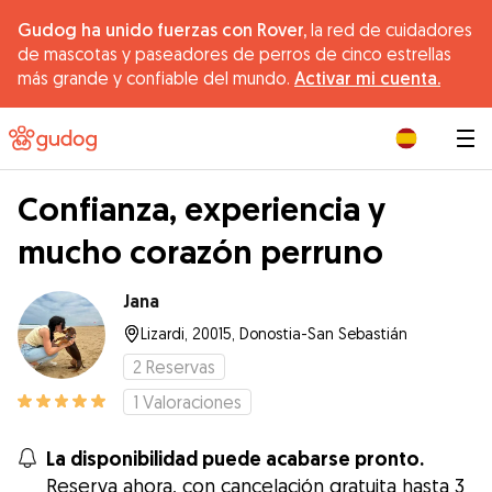
Gudog ha unido fuerzas con Rover,
la red de cuidadores
de mascotas y paseadores de perros de cinco estrellas
más grande y confiable del mundo.
Activar mi cuenta.
|
Confianza, experiencia y
mucho corazón perruno
Jana
Lizardi, 20015, Donostia-San Sebastián
2
Reservas
1
Valoraciones
La disponibilidad puede acabarse pronto.
Reserva ahora, con cancelación gratuita hasta 3