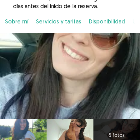
días antes del inicio de la reserva.
Sobre mí
Servicios y tarifas
Disponibilidad
Ub
6 fotos