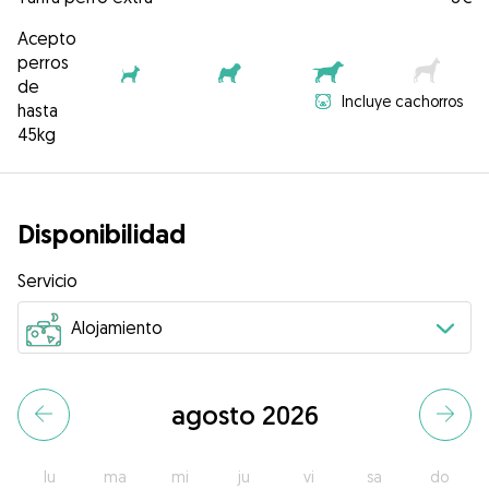
Acepto
perros
de
Incluye cachorros
hasta
45kg
Disponibilidad
Servicio
agosto 2026
lu
ma
mi
ju
vi
sa
do