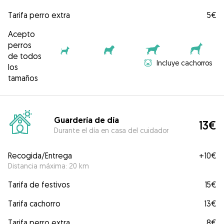
Tarifa perro extra
5€
Acepto
perros
de todos
Incluye cachorros
los
tamaños
Guardería de día
13€
Durante el día en casa del cuidador
Recogida/Entrega
+
10€
Distancia máxima: 20 km
Tarifa de festivos
15€
Tarifa cachorro
13€
Tarifa perro extra
8€