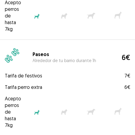
Acepto
perros
de
hasta
7kg
Paseos
6€
Alrededor de tu barrio durante 1h
Tarifa de festivos
7€
Tarifa perro extra
6€
Acepto
perros
de
hasta
7kg