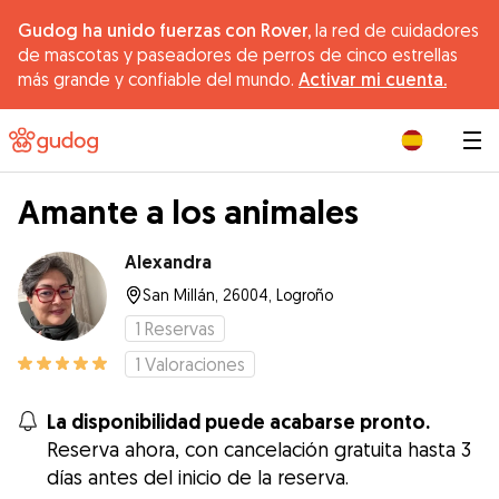
Gudog ha unido fuerzas con Rover,
la red de cuidadores
de mascotas y paseadores de perros de cinco estrellas
más grande y confiable del mundo.
Activar mi cuenta.
|
Amante a los animales
Alexandra
San Millán, 26004, Logroño
1
Reservas
1
Valoraciones
La disponibilidad puede acabarse pronto.
Reserva ahora, con cancelación gratuita hasta 3
días antes del inicio de la reserva.