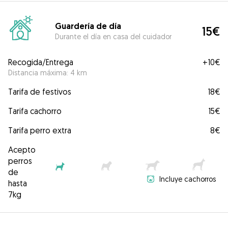
Guardería de día
15€
Durante el día en casa del cuidador
Recogida/Entrega
+
10€
Distancia máxima: 4 km
Tarifa de festivos
18€
Tarifa cachorro
15€
Tarifa perro extra
8€
Acepto
perros
de
Incluye cachorros
hasta
7kg