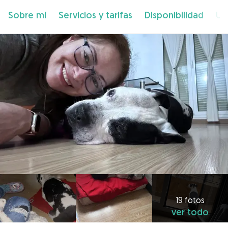
Sobre mí
Servicios y tarifas
Disponibilidad
Ub
19 fotos
ver todo