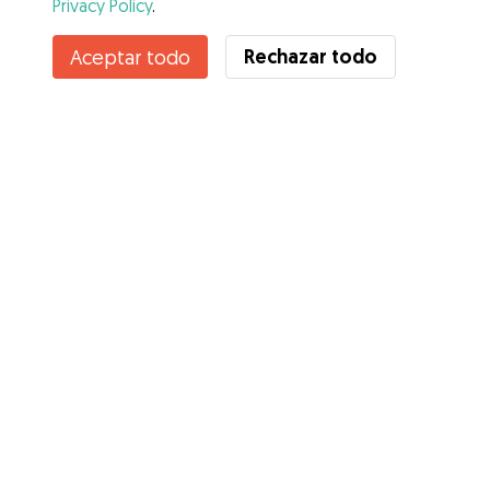
Privacy Policy
.
Contacta con Esther
Rechazar todo
Aceptar todo
¿Conoces los Beneficios de Gudog? Ver más
Servicios
Cómo funciona
Sobre Gudog
Opiniones
Cobertura Veterinaria
Consejos para dueños de perros
Consejos para cuidadores
Hazte cuidador