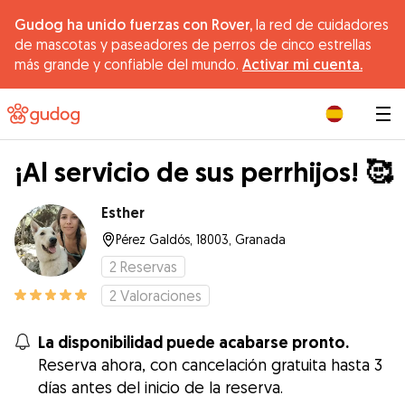
Gudog ha unido fuerzas con Rover,
la red de cuidadores
de mascotas y paseadores de perros de cinco estrellas
más grande y confiable del mundo.
Activar mi cuenta.
|
¡Al servicio de sus perrhijos! 🥰
Esther
Pérez Galdós, 18003, Granada
2
Reservas
2
Valoraciones
La disponibilidad puede acabarse pronto.
Reserva ahora, con cancelación gratuita hasta 3
días antes del inicio de la reserva.