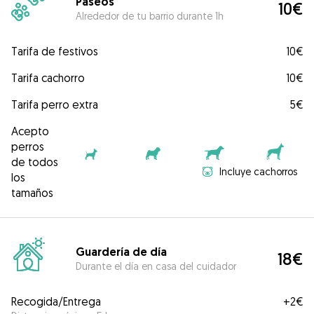
Paseos
10€
Alrededor de tu barrio durante 1h
Tarifa de festivos
10€
Tarifa cachorro
10€
Tarifa perro extra
5€
Acepto
perros
de todos
Incluye cachorros
los
tamaños
Guardería de día
18€
Durante el día en casa del cuidador
Recogida/Entrega
+
2€