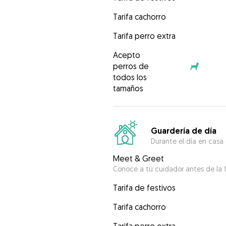
Tarifa cachorro
Tarifa perro extra
Acepto
perros de
todos los
tamaños
Guardería de día
Durante el día en casa
Meet & Greet
Conoce a tu cuidador antes de la f
Tarifa de festivos
Tarifa cachorro