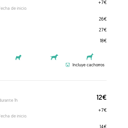
+
7€
echa de inicio.
26€
27€
18€
Incluye cachorros
12€
durante 1h
+
7€
echa de inicio.
14€