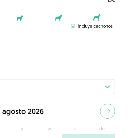
13€
Incluye cachorros
agosto 2026
ju
vi
sa
do