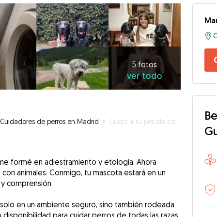
Mar
C
5
fotos
ver
5 fotos
ver todo
todo
Be
Cuidadores de perros en Madrid
»
Cuido a tu peludo con amor y responsabilidad.
G
me formé en adiestramiento y etología. Ahora
s con animales. Conmigo, tu mascota estará en un
o y comprensión.
 solo en un ambiente seguro, sino también rodeada
disponibilidad para cuidar perros de todas las razas