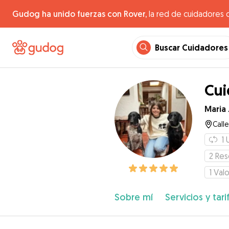
Gudog ha unido fuerzas con Rover,
la red de cuidadores 
Buscar Cuidadores
Cui
Maria
Call
1
2
Res
1
Valo
Sobre mí
Servicios y tari