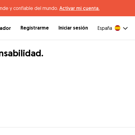
ande y confiable del mundo.
Activar mi cuenta.
Registrarme
Iniciar sesión
dador
España
nsabilidad.