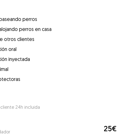
 paseando perros
alojando perros en casa
e otros clientes
ión oral
ión inyectada
imal
otectoras
 cliente 24h incluida
25€
dador