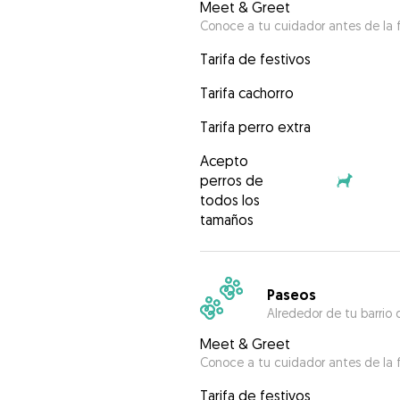
Meet & Greet
Conoce a tu cuidador antes de la f
Tarifa de festivos
Tarifa cachorro
Tarifa perro extra
Acepto
perros de
todos los
tamaños
Paseos
Alrededor de tu barrio 
Meet & Greet
Conoce a tu cuidador antes de la f
Tarifa de festivos