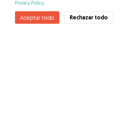
Privacy Policy
.
Contacta con Ángela
Rechazar todo
Aceptar todo
¿Conoces los Beneficios de Gudog? Ver más
Servicios
Cómo funciona
Sobre Gudog
Opiniones
Cobertura Veterinaria
Consejos para dueños de perros
Consejos para cuidadores
Hazte cuidador