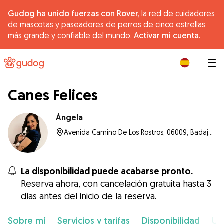
Gudog ha unido fuerzas con Rover,
la red de cuidadores
de mascotas y paseadores de perros de cinco estrellas
más grande y confiable del mundo.
Activar mi cuenta.
|
Canes Felices
Ángela
Avenida Camino De Los Rostros, 06009, Badajoz
La disponibilidad puede acabarse pronto.
Reserva ahora, con cancelación gratuita hasta 3
días antes del inicio de la reserva.
Sobre mí
Servicios y tarifas
Disponibilidad
Ub