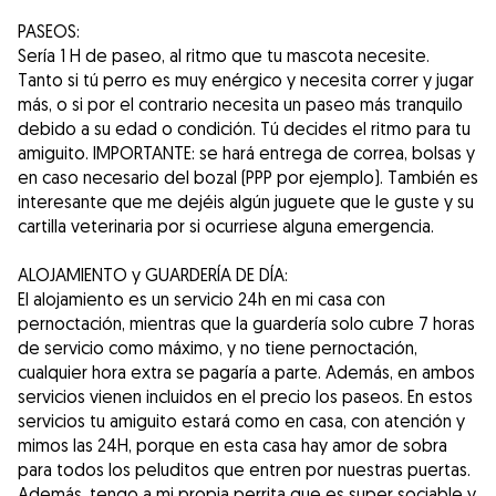
PASEOS:
Sería 1 H de paseo, al ritmo que tu mascota necesite.
Tanto si tú perro es muy enérgico y necesita correr y jugar
más, o si por el contrario necesita un paseo más tranquilo
debido a su edad o condición. Tú decides el ritmo para tu
amiguito. IMPORTANTE: se hará entrega de correa, bolsas y
en caso necesario del bozal (PPP por ejemplo). También es
interesante que me dejéis algún juguete que le guste y su
cartilla veterinaria por si ocurriese alguna emergencia.
ALOJAMIENTO y GUARDERÍA DE DÍA:
El alojamiento es un servicio 24h en mi casa con
pernoctación, mientras que la guardería solo cubre 7 horas
de servicio como máximo, y no tiene pernoctación,
cualquier hora extra se pagaría a parte. Además, en ambos
servicios vienen incluidos en el precio los paseos. En estos
servicios tu amiguito estará como en casa, con atención y
mimos las 24H, porque en esta casa hay amor de sobra
para todos los peluditos que entren por nuestras puertas.
Además, tengo a mi propia perrita que es super sociable y