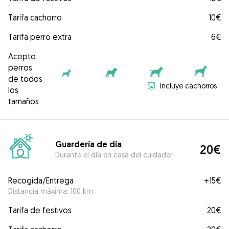
Tarifa cachorro
10€
Tarifa perro extra
6€
Acepto
perros
de todos
Incluye cachorros
los
tamaños
Guardería de día
20€
Durante el día en casa del cuidador
Recogida/Entrega
+
15€
Distancia máxima: 100 km
Tarifa de festivos
20€