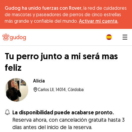
Gudog ha unido fuerzas con Rover,
la red de cuidadores
de mascotas y paseadores de perros de cinco estrellas
más grande y confiable del mundo.
Activar mi cuenta.
|
Tu perro junto a mi será mas
feliz
Alicia
Carlos Lll, 14014, Córdoba
La disponibilidad puede acabarse pronto.
Reserva ahora, con cancelación gratuita hasta 3
días antes del inicio de la reserva.