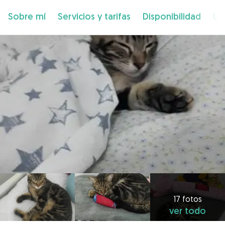
Sobre mí
Servicios y tarifas
Disponibilidad
Ub
17 fotos
ver todo