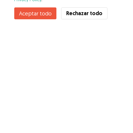
Contacta con Alicia
Rechazar todo
Aceptar todo
¿Conoces los Beneficios de Gudog? Ver más
Servicios
Cómo funciona
Sobre Gudog
Opiniones
Cobertura Veterinaria
Consejos para dueños de perros
Consejos para cuidadores
Hazte cuidador