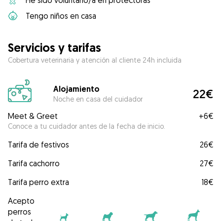
He sido voluntario/a en protectoras
Tengo niños en casa
Servicios y tarifas
Cobertura veterinaria y atención al cliente 24h incluida
Alojamiento
22€
Noche en casa del cuidador
Meet & Greet
+
6€
Conoce a tu cuidador antes de la fecha de inicio.
Tarifa de festivos
26€
Tarifa cachorro
27€
Tarifa perro extra
18€
Acepto
perros