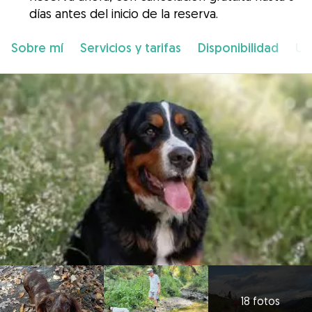
días antes del inicio de la reserva.
Sobre mí
Servicios y tarifas
Disponibilidad
Ub
18 fotos