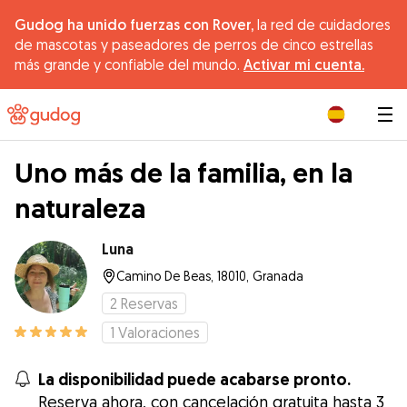
Gudog ha unido fuerzas con Rover,
la red de cuidadores
de mascotas y paseadores de perros de cinco estrellas
más grande y confiable del mundo.
Activar mi cuenta.
|
Uno más de la familia, en la
naturaleza
Luna
Camino De Beas, 18010, Granada
2
Reservas
1
Valoraciones
La disponibilidad puede acabarse pronto.
Reserva ahora, con cancelación gratuita hasta 3