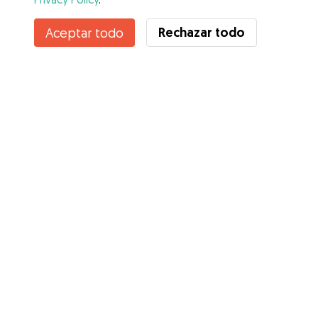
Contacta con Luna
Rechazar todo
Aceptar todo
¿Conoces los Beneficios de Gudog? Ver más
Servicios
Cómo funciona
Sobre Gudog
Opiniones
Cobertura Veterinaria
Consejos para dueños de perros
Consejos para cuidadores
Hazte cuidador