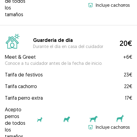
de todos
Incluye cachorros
los
tamaños
Guardería de día
20€
Durante el día en casa del cuidador
Meet & Greet
+
6€
Conoce a tu cuidador antes de la fecha de inicio.
Tarifa de festivos
23€
Tarifa cachorro
22€
Tarifa perro extra
17€
Acepto
perros
de todos
Incluye cachorros
los
tamaños