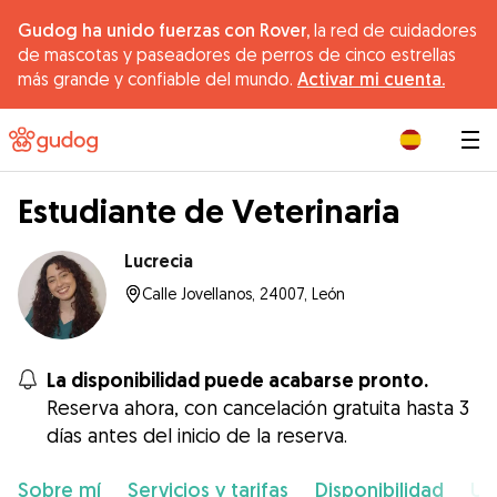
Gudog ha unido fuerzas con Rover,
la red de cuidadores
de mascotas y paseadores de perros de cinco estrellas
más grande y confiable del mundo.
Activar mi cuenta.
|
Estudiante de Veterinaria
Lucrecia
Calle Jovellanos, 24007, León
La disponibilidad puede acabarse pronto.
Reserva ahora, con cancelación gratuita hasta 3
días antes del inicio de la reserva.
Sobre mí
Servicios y tarifas
Disponibilidad
Ub