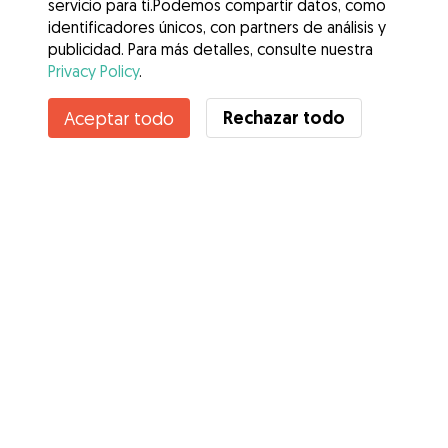
servicio para ti.Podemos compartir datos, como
identificadores únicos, con partners de análisis y
publicidad. Para más detalles, consulte nuestra
Privacy Policy
.
Contacta con Lucrecia
Rechazar todo
Aceptar todo
¿Conoces los Beneficios de Gudog? Ver más
Servicios
Cómo funciona
Sobre Gudog
Opiniones
Cobertura Veterinaria
Consejos para dueños de perros