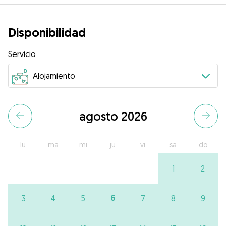
Disponibilidad
Servicio
agosto 2026
lu
ma
mi
ju
vi
sa
do
1
2
6
3
4
5
7
8
9