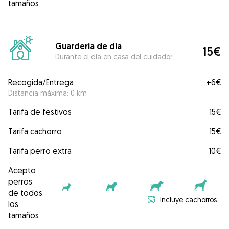
tamaños
Guardería de día
15€
Durante el día en casa del cuidador
Recogida/Entrega
+
6€
Distancia máxima: 0 km
Tarifa de festivos
15€
Tarifa cachorro
15€
Tarifa perro extra
10€
Acepto
perros
de todos
Incluye cachorros
los
tamaños