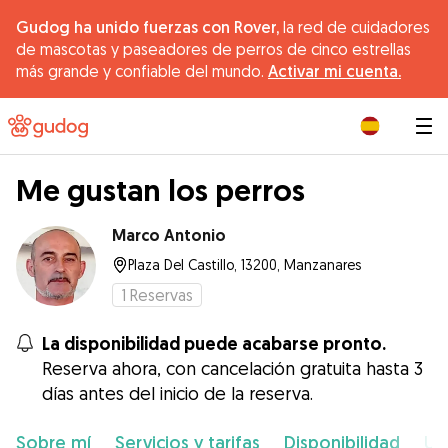
Gudog ha unido fuerzas con Rover,
la red de cuidadores
de mascotas y paseadores de perros de cinco estrellas
más grande y confiable del mundo.
Activar mi cuenta.
|
Me gustan los perros
Marco Antonio
Plaza Del Castillo, 13200, Manzanares
1
Reservas
La disponibilidad puede acabarse pronto.
Reserva ahora, con cancelación gratuita hasta 3
días antes del inicio de la reserva.
Sobre mí
Servicios y tarifas
Disponibilidad
Ub