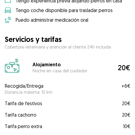
Tengo experiencia previa alojando perros en casa
Tengo coche disponible para trasladar perros
Puedo administrar medicación oral
Servicios y tarifas
Cobertura veterinaria y atención al cliente 24h incluida
Alojamiento
20€
Noche en casa del cuidador
Recogida/Entrega
+
6€
Distancia máxima: 10 km
Tarifa de festivos
20€
Tarifa cachorro
20€
Tarifa perro extra
10€