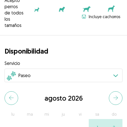
Acepto
perros
de todos
Incluye cachorros
los
tamaños
Disponibilidad
Servicio
agosto 2026
lu
ma
mi
ju
vi
sa
do