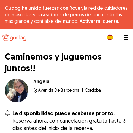
Gudog ha unido fuerzas con Rover,
la red de cuidadores
de mascotas y paseadores de perros de cinco estrellas
más grande y confiable del mundo.
Activar mi cuenta.
|
Caminemos y juguemos
juntos!!
Angela
Avenida De Barcelona, 1, Córdoba
La disponibilidad puede acabarse pronto.
Reserva ahora, con cancelación gratuita hasta 3
días antes del inicio de la reserva.