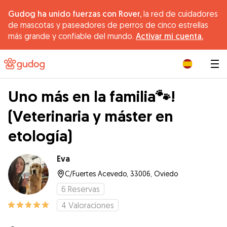
Gudog ha unido fuerzas con Rover,
la red de cuidadores
de mascotas y paseadores de perros de cinco estrellas
más grande y confiable del mundo.
Activar mi cuenta.
|
Uno más en la familia🐾!
(Veterinaria y máster en
etología)
Eva
C/Fuertes Acevedo, 33006, Oviedo
6
Reservas
4
Valoraciones