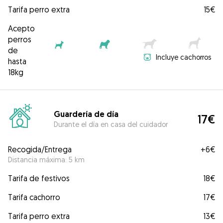
Tarifa perro extra
15€
Acepto
perros
de
Incluye cachorros
hasta
18kg
Guardería de día
17€
Durante el día en casa del cuidador
Recogida/Entrega
+
6€
Distancia máxima: 5 km
Tarifa de festivos
18€
Tarifa cachorro
17€
Tarifa perro extra
13€