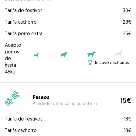
Tarifa de festivos
30€
Tarifa cachorro
28€
Tarifa perro extra
25€
Acepto
perros
de
Incluye cachorros
hasta
45kg
Paseos
15€
Alrededor de tu barrio durante 1h
Tarifa de festivos
18€
Tarifa cachorro
18€