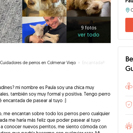
Pau
9
fotos
ver
9 fotos
ver todo
todo
Be
Cuidadores de perros en Colmenar Viejo
»
Encantada!!
G
dines? mi nombre es Paula soy una chica muy
ales, también soy muy formal y positiva. Tengo perro
é encantada de pasear al tuyo :)
do, me encantan sobre todo los perros pero cualquier
nada me haría más feliz que poder pasear al tuyo
a a conocer nuevos perritos, me siento cómoda con