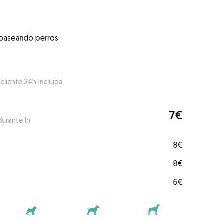
 paseando perros
 cliente 24h incluida
7€
durante 1h
8€
8€
6€