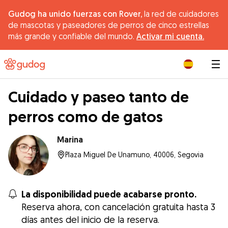
Gudog ha unido fuerzas con Rover,
la red de cuidadores
de mascotas y paseadores de perros de cinco estrellas
más grande y confiable del mundo.
Activar mi cuenta.
|
Cuidado y paseo tanto de
perros como de gatos
Marina
Plaza Miguel De Unamuno, 40006, Segovia
La disponibilidad puede acabarse pronto.
Reserva ahora, con cancelación gratuita hasta 3
días antes del inicio de la reserva.