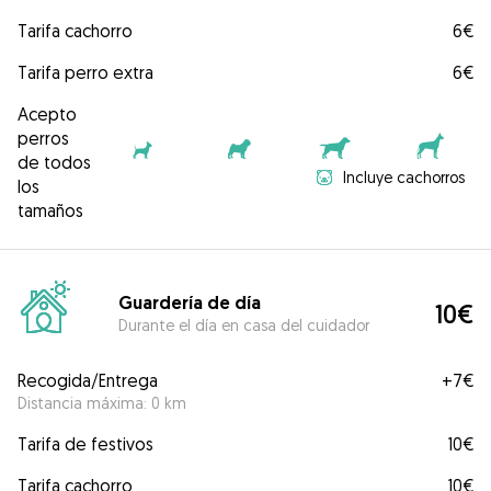
Tarifa cachorro
6€
Tarifa perro extra
6€
Acepto
perros
de todos
Incluye cachorros
los
tamaños
Guardería de día
10€
Durante el día en casa del cuidador
Recogida/Entrega
+
7€
Distancia máxima: 0 km
Tarifa de festivos
10€
Tarifa cachorro
10€