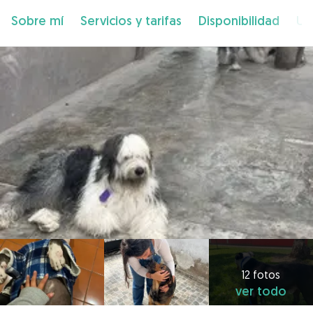
Sobre mí
Servicios y tarifas
Disponibilidad
Ub
12 fotos
ver todo