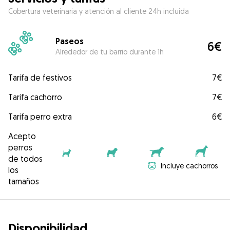
Cobertura veterinaria y atención al cliente 24h incluida
Paseos
6€
Alrededor de tu barrio durante 1h
Tarifa de festivos
7€
Tarifa cachorro
7€
Tarifa perro extra
6€
Acepto
perros
de todos
Incluye cachorros
los
tamaños
Disponibilidad