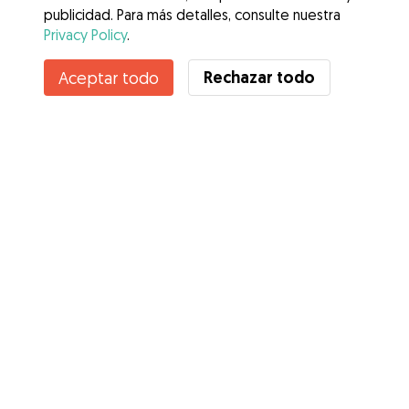
publicidad. Para más detalles, consulte nuestra
Privacy Policy
.
Contacta con Stefany Grissell
Rechazar todo
Aceptar todo
¿Conoces los Beneficios de Gudog? Ver más
Servicios
Cómo funciona
Sobre Gudog
Opiniones
Cobertura Veterinaria
Consejos para dueños de perros
Consejos para cuidadores