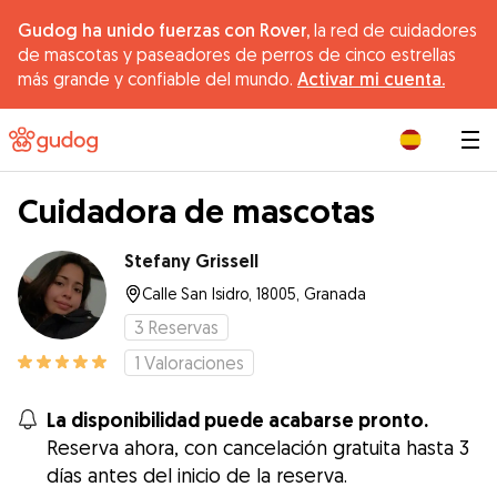
Gudog ha unido fuerzas con Rover,
la red de cuidadores
de mascotas y paseadores de perros de cinco estrellas
más grande y confiable del mundo.
Activar mi cuenta.
|
Cuidadora de mascotas
Stefany Grissell
Calle San Isidro, 18005, Granada
3
Reservas
1
Valoraciones
La disponibilidad puede acabarse pronto.
Reserva ahora, con cancelación gratuita hasta 3
días antes del inicio de la reserva.