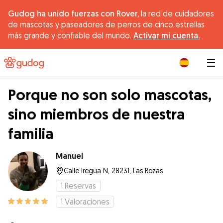
Gudog ha unido fuerzas con Rover,
la red de cuidadores
de mascotas y paseadores de perros de cinco estrellas
más grande y confiable del mundo.
Activar mi cuenta.
|
Porque no son solo mascotas,
sino miembros de nuestra
familia
Manuel
Calle Iregua N, 28231, Las Rozas
1
Reservas
1
Valoraciones