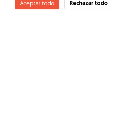
Rechazar todo
Aceptar todo
¿Conoces los Beneficios de Gudog? Ver más
Servicios
Cómo funciona
Sobre Gudog
Opiniones
Cobertura Veterinaria
Consejos para dueños de perros
Consejos para cuidadores
Hazte cuidador
Blog