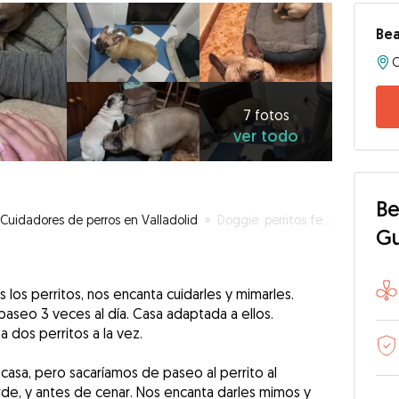
Bea
7
fotos
ver
7 fotos
ver todo
todo
Be
Cuidadores de perros en Valladolid
»
Doggie: perritos felices, con cuidados y cariño
G
os perritos, nos encanta cuidarles y mimarles.
paseo 3 veces al día. Casa adaptada a ellos.
 dos perritos a la vez.
casa, pero sacaríamos de paseo al perrito al
tarde, y antes de cenar. Nos encanta darles mimos y