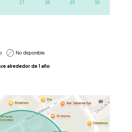
27
28
29
30
o
No disponible
ace alrededor de 1 año