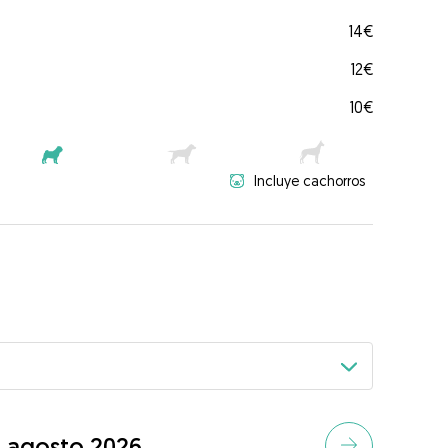
14€
12€
10€
Incluye cachorros
agosto 2026