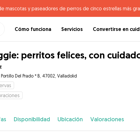
de mascotas y paseadores de perros de cinco estrellas más gr
Cómo funciona
Servicios
Convertirse en cui
gie: perritos felices, con cuidad
z
 Portillo Del Prado ° B, 47002, Valladolid
ervas
oraciones
fas
Disponibilidad
Ubicación
Valoraciones