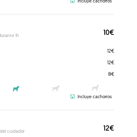
Incluye cachorros
10€
durante 1h
12€
12€
8€
Incluye cachorros
12€
 del cuidador