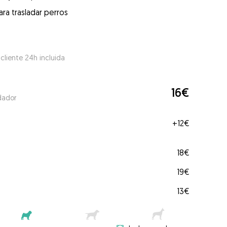
ra trasladar perros
 cliente 24h incluida
16€
dador
+
12€
18€
19€
13€