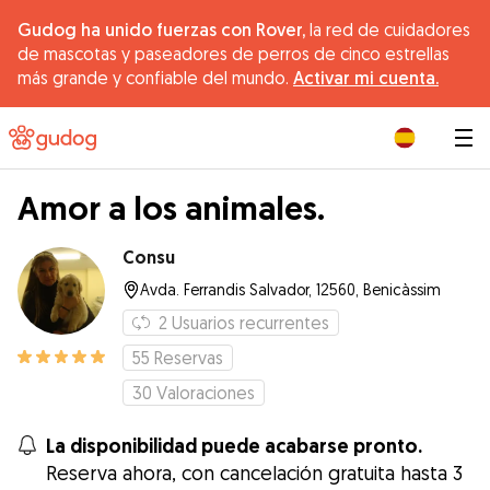
Gudog ha unido fuerzas con Rover,
la red de cuidadores
de mascotas y paseadores de perros de cinco estrellas
más grande y confiable del mundo.
Activar mi cuenta.
|
Amor a los animales.
Consu
Avda. Ferrandis Salvador, 12560, Benicàssim
2
Usuarios recurrentes
55
Reservas
30
Valoraciones
La disponibilidad puede acabarse pronto.
Reserva ahora, con cancelación gratuita hasta 3