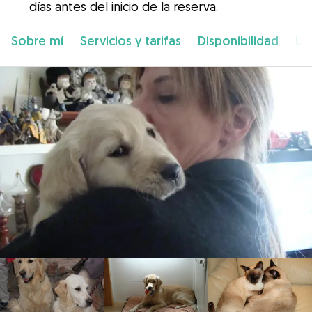
días antes del inicio de la reserva.
Sobre mí
Servicios y tarifas
Disponibilidad
Ub