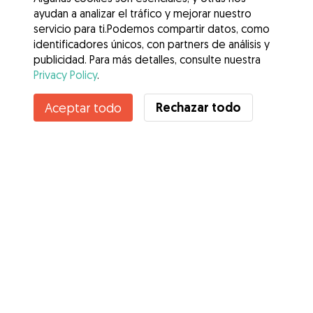
ayudan a analizar el tráfico y mejorar nuestro
servicio para ti.Podemos compartir datos, como
identificadores únicos, con partners de análisis y
publicidad. Para más detalles, consulte nuestra
Privacy Policy
.
Contacta con Consu
Rechazar todo
Aceptar todo
¿Conoces los Beneficios de Gudog? Ver más
Servicios
Cómo funciona
Sobre Gudog
Opiniones
Cobertura Veterinaria
Consejos para dueños de perros