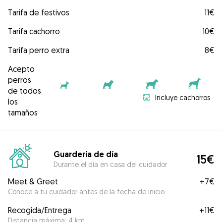
Tarifa de festivos
11€
Tarifa cachorro
10€
Tarifa perro extra
8€
Acepto
perros
de todos
Incluye cachorros
los
tamaños
Guardería de día
15€
Durante el día en casa del cuidador
Meet & Greet
+
7€
Conoce a tu cuidador antes de la fecha de inicio.
Recogida/Entrega
+
11€
Distancia máxima: 4 km