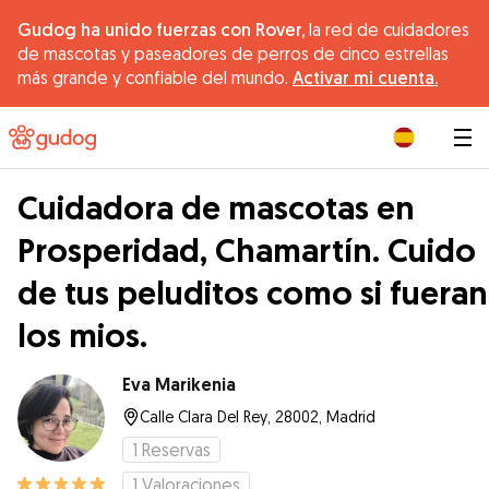
Gudog ha unido fuerzas con Rover,
la red de cuidadores
de mascotas y paseadores de perros de cinco estrellas
más grande y confiable del mundo.
Activar mi cuenta.
|
Cuidadora de mascotas en
Prosperidad, Chamartín. Cuido
de tus peluditos como si fueran
los mios.
Eva Marikenia
Calle Clara Del Rey, 28002, Madrid
1
Reservas
1
Valoraciones