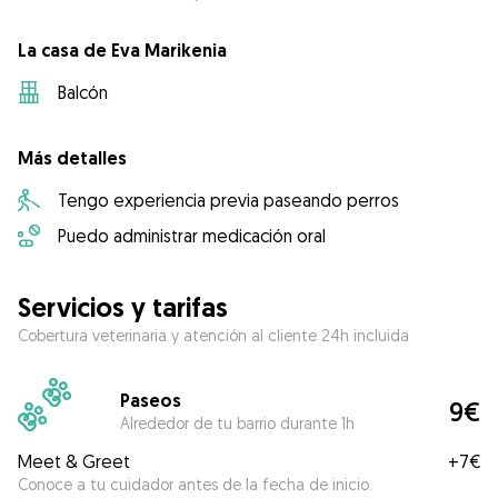
La casa de Eva Marikenia
Balcón
Más detalles
Tengo experiencia previa paseando perros
Puedo administrar medicación oral
Servicios y tarifas
Cobertura veterinaria y atención al cliente 24h incluida
Paseos
9€
Alrededor de tu barrio durante 1h
Meet & Greet
+
7€
Conoce a tu cuidador antes de la fecha de inicio.