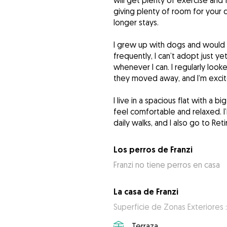
will get plenty of exercise and fr
giving plenty of room for your
longer stays.
I grew up with dogs and would l
frequently, I can’t adopt just ye
whenever I can. I regularly looke
they moved away, and I’m excit
I live in a spacious flat with a 
feel comfortable and relaxed. I
daily walks, and I also go to Ret
Los perros de Franzi
Franzi no tiene perros en casa
La casa de Franzi
Superficie de Zonas Exteriores 
Terraza