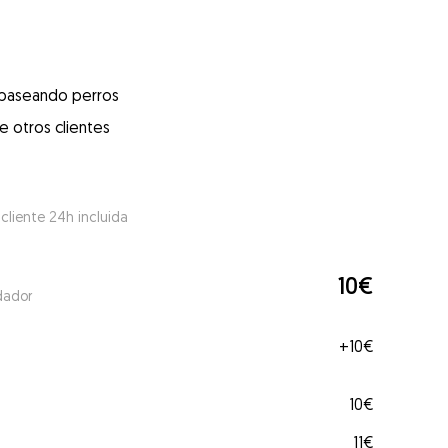
 paseando perros
e otros clientes
 cliente 24h incluida
10€
dador
+
10€
10€
11€