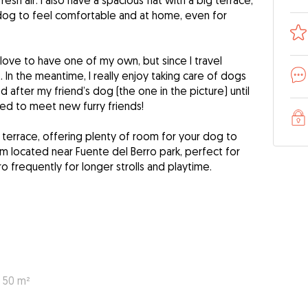
esh air. I also have a spacious flat with a big terrace,
 dog to feel comfortable and at home, even for
ove to have one of my own, but since I travel
t. In the meantime, I really enjoy taking care of dogs
d after my friend’s dog (the one in the picture) until
ed to meet new furry friends!
big terrace, offering plenty of room for your dog to
’m located near Fuente del Berro park, perfect for
iro frequently for longer strolls and playtime.
: 50 m²