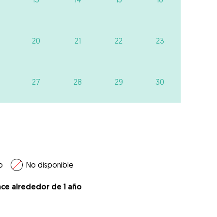
20
21
22
23
27
28
29
30
o
No disponible
ace alrededor de 1 año