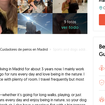
Fra
C
9
fotos
ver
9 fotos
ver todo
todo
Be
Cuidadores de perros en Madrid
»
Sports and dogs addict 🥰🐾
G
iving in Madrid for about 3 years now. I mainly work
o for runs every day and love being in the nature. I
ace with plenty of room. I travel frequently but most
hether it’s going for long walks, playing, or just
runs every day and enjoy being in nature, so your dog