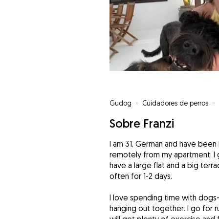
Gudog
»
Cuidadores de perros
»
Sobre Franzi
I am 31, German and have been l
remotely from my apartment. I g
have a large flat and a big terr
often for 1-2 days.
I love spending time with dogs—w
hanging out together. I go for 