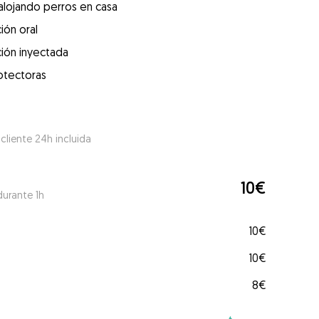
alojando perros en casa
ión oral
ión inyectada
otectoras
 cliente 24h incluida
10€
durante 1h
10€
10€
8€