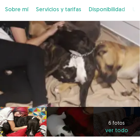
Sobre mí
Servicios y tarifas
Disponibilidad
Ub
6 fotos
ver todo