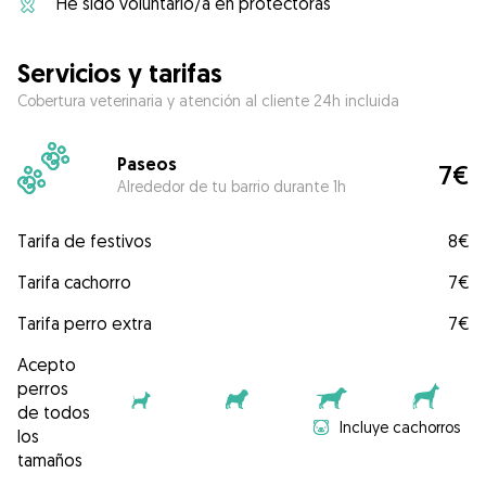
He sido voluntario/a en protectoras
Servicios y tarifas
Cobertura veterinaria y atención al cliente 24h incluida
Paseos
7€
Alrededor de tu barrio durante 1h
Tarifa de festivos
8€
Tarifa cachorro
7€
Tarifa perro extra
7€
Acepto
perros
de todos
Incluye cachorros
los
tamaños