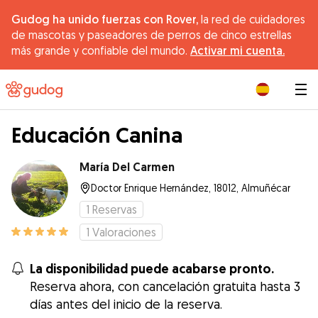
Gudog ha unido fuerzas con Rover,
la red de cuidadores
de mascotas y paseadores de perros de cinco estrellas
más grande y confiable del mundo.
Activar mi cuenta.
|
Educación Canina
María Del Carmen
Doctor Enrique Hernández, 18012, Almuñécar
1
Reservas
1
Valoraciones
La disponibilidad puede acabarse pronto.
Reserva ahora, con cancelación gratuita hasta 3
días antes del inicio de la reserva.