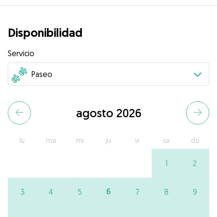
Disponibilidad
Servicio
agosto 2026
lu
ma
mi
ju
vi
sa
do
1
2
6
3
4
5
7
8
9