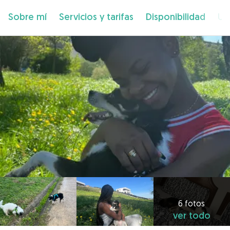
Sobre mí
Servicios y tarifas
Disponibilidad
Ub
6 fotos
ver todo