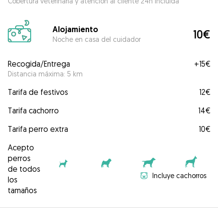
Cobertura veterinaria y atención al cliente 24h incluida
Alojamiento
10€
Noche en casa del cuidador
Recogida/Entrega
+
15€
Distancia máxima: 5 km
Tarifa de festivos
12€
Tarifa cachorro
14€
Tarifa perro extra
10€
Acepto
perros
de todos
Incluye cachorros
los
tamaños