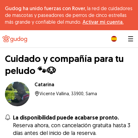
Gudog ha unido fuerzas con Rover,
la red de cuidadores
de mascotas y paseadores de perros de cinco estrellas
más grande y confiable del mundo.
Activar mi cuenta.
|
Cuidado y compañía para tu
peludo 🐾🐶
Catarina
Vicente Vallina, 33900, Sama
La disponibilidad puede acabarse pronto.
Reserva ahora, con cancelación gratuita hasta 3
días antes del inicio de la reserva.