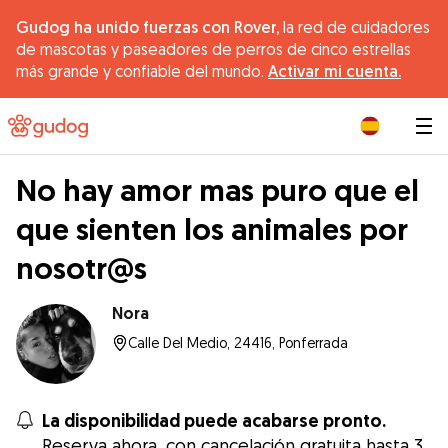
Gudog ha unido fuerzas con Rover,
la red de cuidadores
de mascotas y paseadores de perros de cinco estrellas
más grande y confiable del mundo.
Activar mi cuenta.
|
No hay amor mas puro que el
que sienten los animales por
nosotr@s
Nora
Calle Del Medio, 24416, Ponferrada
La disponibilidad puede acabarse pronto.
Reserva ahora, con cancelación gratuita hasta 3