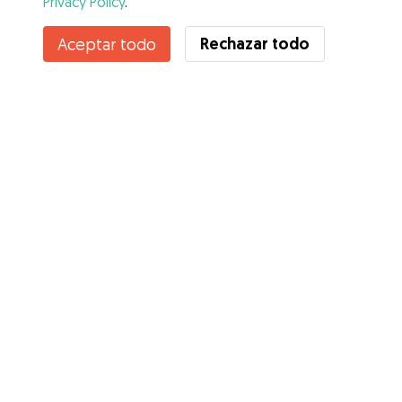
Privacy Policy
.
Contacta con Nora
Rechazar todo
Aceptar todo
¿Conoces los Beneficios de Gudog? Ver más
Servicios
Cómo funciona
Sobre Gudog
Opiniones
Cobertura Veterinaria
Consejos para dueños de perros
Consejos para cuidadores
Hazte cuidador