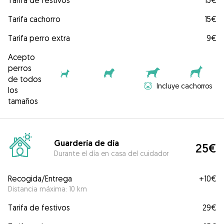
Tarifa de festivos
15€
Tarifa cachorro
15€
Tarifa perro extra
9€
Acepto
perros
de todos
Incluye cachorros
los
tamaños
Guardería de día
25€
Durante el día en casa del cuidador
Recogida/Entrega
+
10€
Distancia máxima: 10 km
Tarifa de festivos
29€