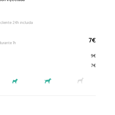
 cliente 24h incluida
7€
durante 1h
9€
7€