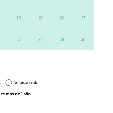
20
21
22
23
27
28
29
30
o
No disponible
ace más de 1 año