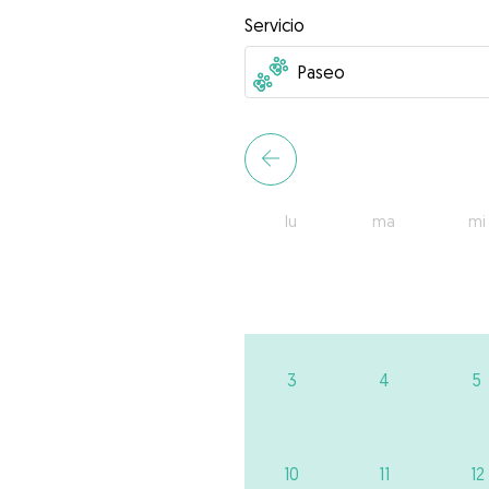
Servicio
lu
ma
mi
3
4
5
10
11
12