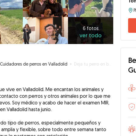
To
P
6
fotos
ver
6 fotos
ver todo
todo
Be
Cuidadores de perros en Valladolid
»
Deja tu perro en buenas manos!
G
ue vive en Valladolid. Me encantan los animales y
ntacto con perros y otros animales por lo que me
uevos. Soy médico y acabo de hacer el examen MIR,
en Valladolid hasta junio.
do tipo de perros, especialmente pequeños y
 amplia y flexible, sobre todo entre semana tanto