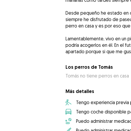
mañanas como tardes siempre q
Desde pequeño he estado en con
siempre he disfrutado de pasea
perro en casa y es por eso que 
Lamentablemente, vivo en un pi
podría acogerlos en él. En el fu
apartado porque si que me gust
Los perros de Tomás
Tomás no tiene perros en casa
Más detalles
Tengo experiencia previa
Tengo coche disponible pa
Puedo administrar medicac
Puedo administrar medicac