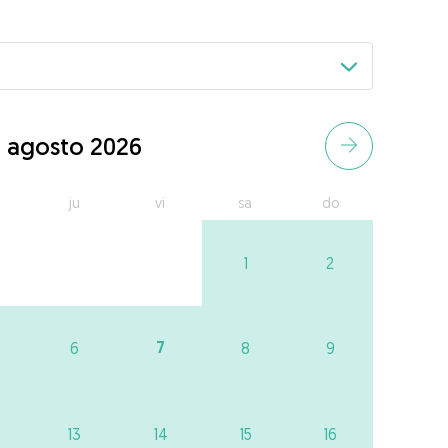
agosto 2026
ju
vi
sa
do
1
2
7
6
8
9
13
14
15
16