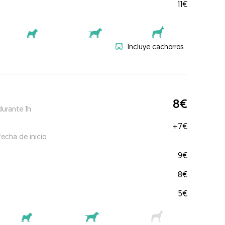
11€
Incluye cachorros
8€
durante 1h
+
7€
echa de inicio.
9€
8€
5€