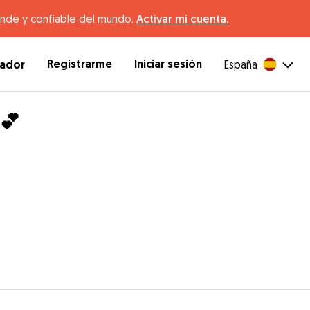
ande y confiable del mundo.
Activar mi cuenta.
Registrarme
Iniciar sesión
dador
España
💕