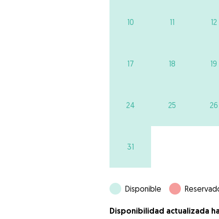
10
11
12
17
18
19
24
25
26
31
Disponible
Reservad
Disponibilidad actualizada h