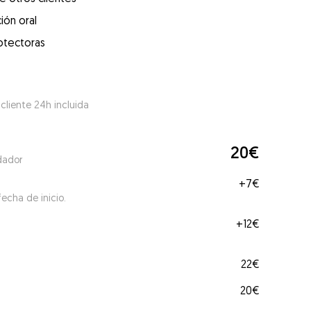
ión oral
otectoras
 cliente 24h incluida
20€
dador
+
7€
echa de inicio.
+
12€
22€
20€