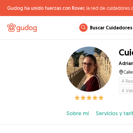
Gudog ha unido fuerzas con Rover,
la red de cuidadores 
Buscar Cuidadores
Cui
Adria
Call
4
Res
4
Val
Sobre mí
Servicios y tari