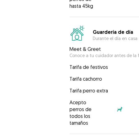
hasta 45kg
Guardería de día
Durante el día en casa
Meet & Greet
Conoce a tu cuidador antes de la f
Tarifa de festivos
Tarifa cachorro
Tarifa perro extra
Acepto
perros de
todos los
tamaños