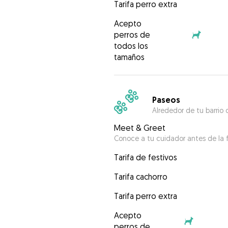
Tarifa perro extra
Acepto
perros de
todos los
tamaños
Paseos
Alrededor de tu barrio 
Meet & Greet
Conoce a tu cuidador antes de la f
Tarifa de festivos
Tarifa cachorro
Tarifa perro extra
Acepto
perros de