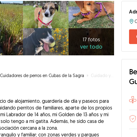
Adr
17
fotos
ver
17 fotos
ver todo
todo
Be
Cuidadores de perros en Cubas de la Sagra
»
Cuidado y cariño para tu mascota 🐾💕
G
icio de alojamiento, guardería de día y paseos para
dando perritos de familiares, aparte de los propios
mi Labrador de 14 años, mi Golden de 13 años y mi
a solo tengo a mi gatita. Además, he sido casa de
sociación cercana a la zona.
anquilo y familiar; con zonas verdes y parques