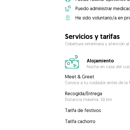
Puedo administrar medicac
He sido voluntario/a en pr
Servicios y tarifas
Cobertura veterinaria y atención al
Alojamiento
Noche en casa del cui
Meet & Greet
Conoce a tu cuidador antes de la f
Recogida/Entrega
Distancia máxima: 30 km
Tarifa de festivos
Tarifa cachorro