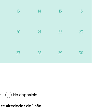
13
14
15
16
20
21
22
23
27
28
29
30
o
No disponible
ace alrededor de 1 año