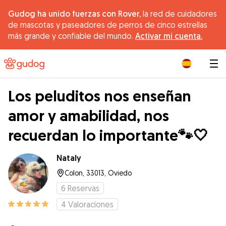
Gudog ha unido fuerzas con Rover,
la red de cuidadores
de mascotas y paseadores de perros de cinco estrellas
más grande y confiable del mundo.
Activar mi cuenta.
|
Los peluditos nos enseñan
amor y amabilidad, nos
recuerdan lo importante🐾🤍
Nataly
Colon, 33013, Oviedo
6
Reservas
4
Valoraciones