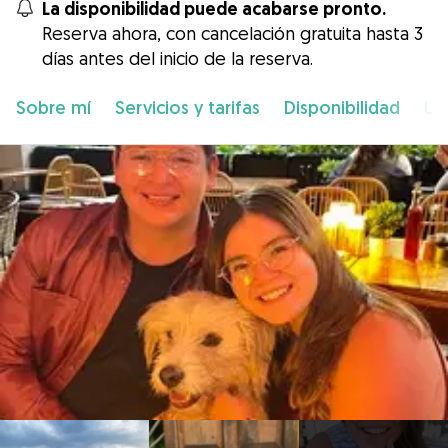
La disponibilidad puede acabarse pronto.
Reserva ahora, con cancelación gratuita hasta 3
días antes del inicio de la reserva.
Sobre mí
Servicios y tarifas
Disponibilidad
Ub