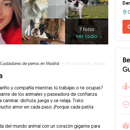
Dan
7
fotos
ver
7 fotos
ver todo
todo
Be
Cuidadores de perros en Madrid
»
Patitas felices, dueños tranquilos
G
a
cariño y compañía mientras tú trabajas o te ocupas?
ante de los animales y paseadora de confianza.
caminar: disfruta, juega y se relaja. Trato
 mucho amor en cada paso. ¡Porque cada patita
ada del mundo animal con un corazón gigante para