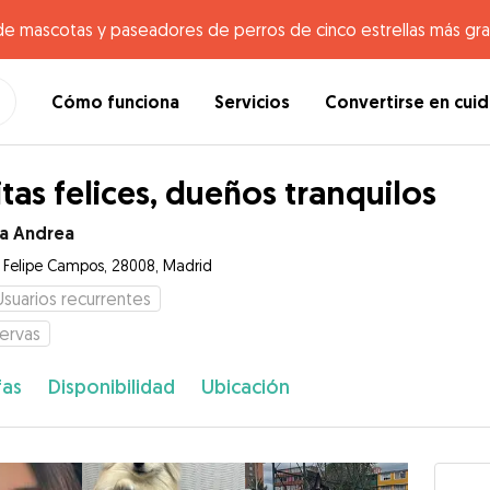
de mascotas y paseadores de perros de cinco estrellas más gr
Cómo funciona
Servicios
Convertirse en cui
itas felices, dueños tranquilos
la Andrea
e Felipe Campos, 28008, Madrid
Usuarios recurrentes
ervas
fas
Disponibilidad
Ubicación