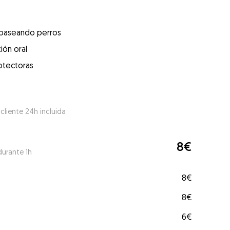
 paseando perros
ión oral
otectoras
 cliente 24h incluida
8€
durante 1h
8€
8€
6€