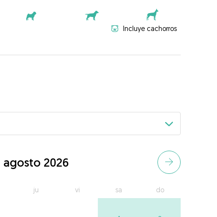
Incluye cachorros
agosto 2026
ju
vi
sa
do