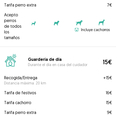
Tarifa perro extra
7€
Acepto
perros
de todos
Incluye cachorros
los
tamaños
Guardería de día
15€
Durante el día en casa del cuidador
Recogida/Entrega
+
15€
Distancia máxima: 20 km
Tarifa de festivos
16€
Tarifa cachorro
15€
Tarifa perro extra
9€