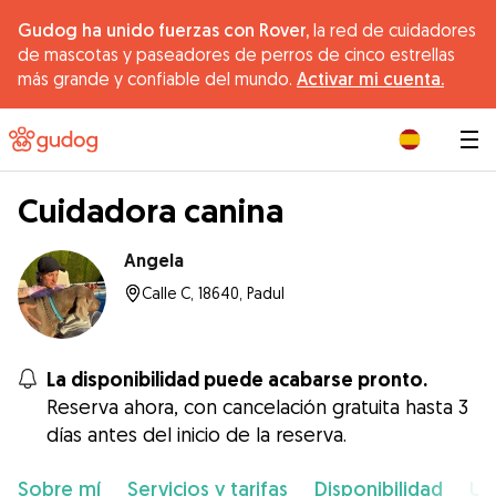
Gudog ha unido fuerzas con Rover,
la red de cuidadores
de mascotas y paseadores de perros de cinco estrellas
más grande y confiable del mundo.
Activar mi cuenta.
|
Cuidadora canina
Angela
Calle C, 18640, Padul
La disponibilidad puede acabarse pronto.
Reserva ahora, con cancelación gratuita hasta 3
días antes del inicio de la reserva.
Sobre mí
Servicios y tarifas
Disponibilidad
Ub